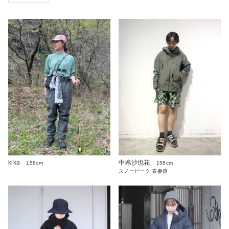
kika
中嶋沙也花
158cm
158cm
スノーピーク 表参道