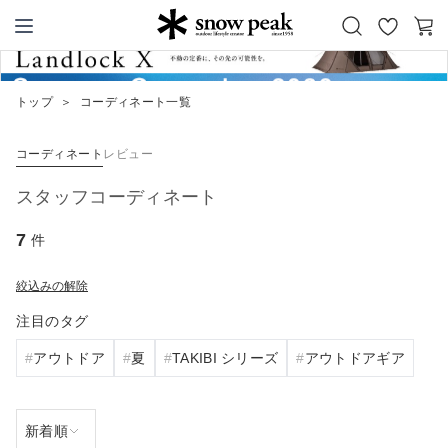
お
カ
Snow Peak
気
ー
に
ト
トップ
＞
コーディネート一覧
入
り
コーディネート
レビュー
スタッフコーディネート
7
件
絞込みの解除
注目のタグ
アウトドア
夏
TAKIBI シリーズ
アウトドアギア