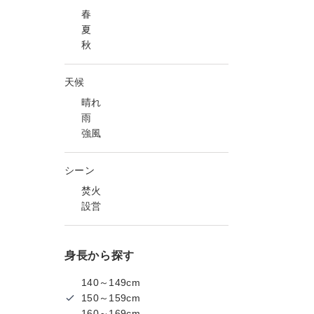
春
夏
秋
天候
晴れ
雨
強風
シーン
焚火
設営
身長から探す
140～149cm
150～159cm
160～169cm