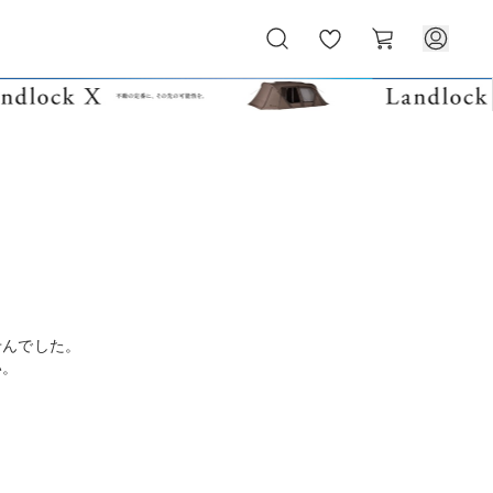
お
カ
気
ー
に
ト
入
り
せんでした。
い。