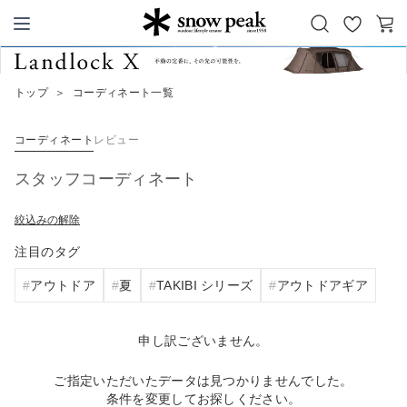
お
カ
Snow Peak
気
ー
に
ト
トップ
＞
コーディネート一覧
入
り
コーディネート
レビュー
スタッフコーディネート
絞込みの解除
注目のタグ
アウトドア
夏
TAKIBI シリーズ
アウトドアギア
申し訳ございません。
ご指定いただいたデータは見つかりませんでした。
条件を変更してお探しください。