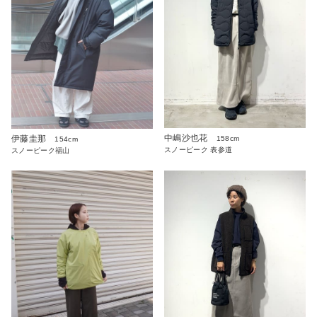
中嶋沙也花
伊藤圭那
158cm
154cm
スノーピーク 表参道
スノーピーク福山