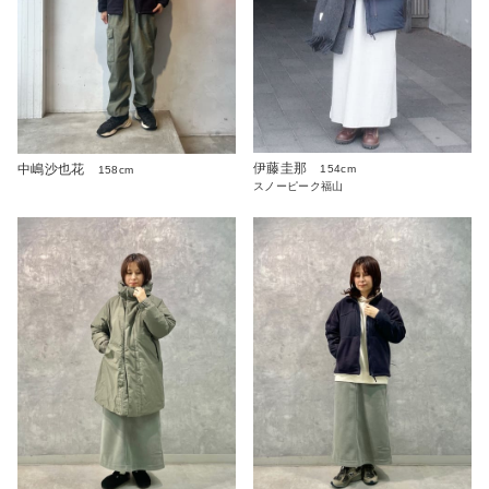
伊藤圭那
中嶋沙也花
154cm
158cm
スノーピーク福山