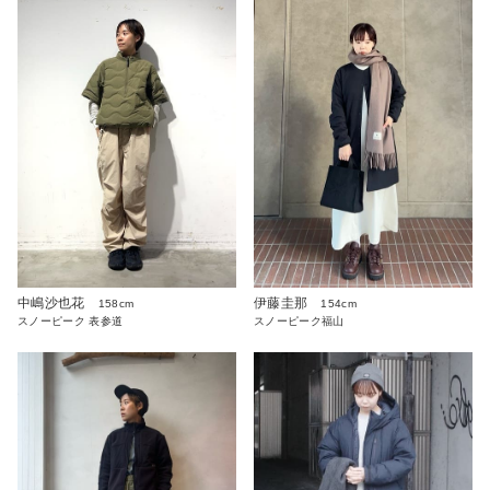
中嶋沙也花
伊藤圭那
158cm
154cm
スノーピーク 表参道
スノーピーク福山