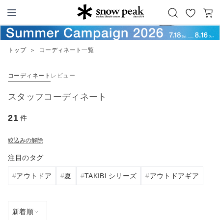
お
カ
Snow Peak
気
ー
に
ト
トップ
＞
コーディネート一覧
入
り
コーディネート
レビュー
スタッフコーディネート
21
件
絞込みの解除
注目のタグ
アウトドア
夏
TAKIBI シリーズ
アウトドアギア