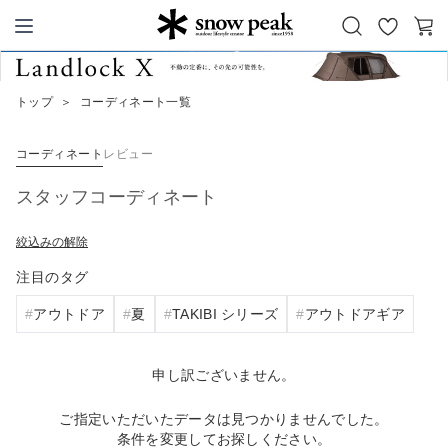
お
カ
Snow Peak
気
ー
に
ト
トップ
＞
コーディネート一覧
入
り
コーディネート
レビュー
スタッフコーディネート
絞込みの解除
注目のタグ
アウトドア
夏
TAKIBI シリーズ
アウトドアギア
申し訳ございません。
ご指定いただいたデータは見つかりませんでした。
条件を変更してお探しください。