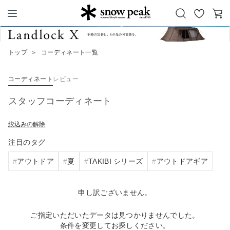
お
カ
Snow Peak
気
ー
に
ト
トップ
＞
コーディネート一覧
入
り
コーディネート
レビュー
スタッフコーディネート
絞込みの解除
注目のタグ
アウトドア
夏
TAKIBI シリーズ
アウトドアギア
申し訳ございません。
ご指定いただいたデータは見つかりませんでした。
条件を変更してお探しください。