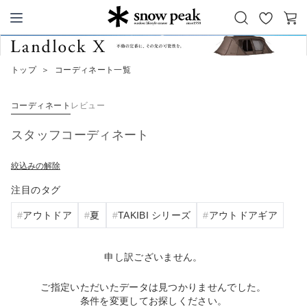
お
カ
Snow Peak
気
ー
に
ト
トップ
＞
コーディネート一覧
入
り
コーディネート
レビュー
スタッフコーディネート
絞込みの解除
注目のタグ
アウトドア
夏
TAKIBI シリーズ
アウトドアギア
申し訳ございません。
ご指定いただいたデータは見つかりませんでした。
条件を変更してお探しください。