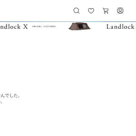
お
カ
気
ー
に
ト
入
り
せんでした。
い。