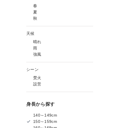
春
夏
秋
天候
晴れ
雨
強風
シーン
焚火
設営
身長から探す
140～149cm
150～159cm
160～169cm