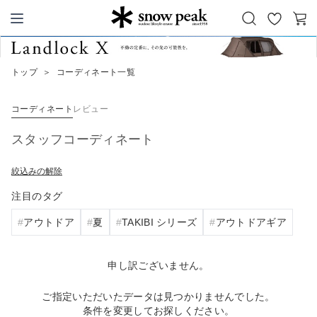
お
カ
Snow Peak
気
ー
に
ト
トップ
＞
コーディネート一覧
入
り
コーディネート
レビュー
スタッフコーディネート
絞込みの解除
注目のタグ
アウトドア
夏
TAKIBI シリーズ
アウトドアギア
申し訳ございません。
ご指定いただいたデータは見つかりませんでした。
条件を変更してお探しください。