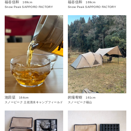
福谷信和
福谷信和
169cm
169cm
Snow Peak SAPPORO FACTORY
Snow Peak SAPPORO FACTORY
池田栞
的場宥樹
164cm
161cm
スノーピーク 土佐清水キャンプフィールド
スノーピーク福山