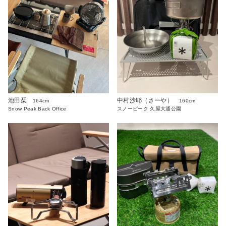
池田栞
中村沙耶（さーや）
164cm
160cm
Snow Peak Back Office
スノーピーク 久屋大通公園