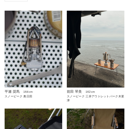
平瀬 奨馬
前田 琴美
164cm
162cm
スノーピーク 奥日田
スノーピーク 三井アウトレットパーク木更
津