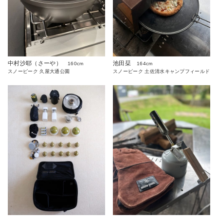
中村沙耶（さーや）
池田栞
160cm
164cm
スノーピーク 久屋大通公園
スノーピーク 土佐清水キャンプフィールド