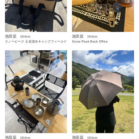
池田栞
池田栞
164cm
164cm
スノーピーク 土佐清水キャンプフィールド
Snow Peak Back Office
池田栞
池田栞
164cm
164cm