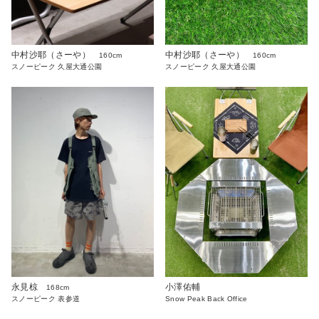
中村沙耶（さーや）
中村沙耶（さーや）
160cm
160cm
スノーピーク 久屋大通公園
スノーピーク 久屋大通公園
永見椋
小澤佑輔
168cm
スノーピーク 表参道
Snow Peak Back Office