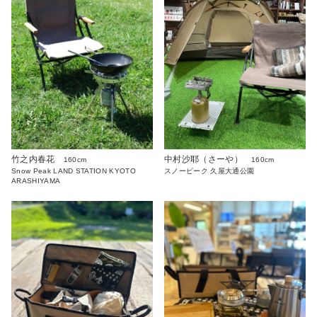
竹之内春花
中村沙耶（さーや）
160cm
160cm
Snow Peak LAND STATION KYOTO
スノーピーク 久屋大通公園
ARASHIYAMA