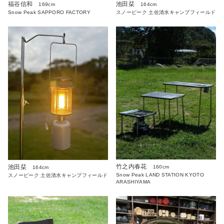
福谷信和
池田栞
169cm
164cm
Snow Peak SAPPORO FACTORY
スノーピーク 土佐清水キャンプフィールド
竹之内春花
池田栞
160cm
164cm
Snow Peak LAND STATION KYOTO
スノーピーク 土佐清水キャンプフィールド
ARASHIYAMA