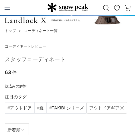
お
カ
Snow Peak
気
ー
に
ト
トップ
＞
コーディネート一覧
入
り
コーディネート
レビュー
スタッフコーディネート
63
件
絞込みの解除
注目のタグ
アウトドアギア
アウトドア
夏
TAKIBI シリーズ