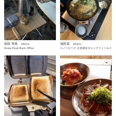
前田 琴美
池田栞
162cm
164cm
Snow Peak Back Office
スノーピーク 土佐清水キャンプフィールド