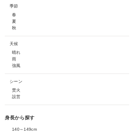
季節
春
夏
秋
天候
晴れ
雨
強風
シーン
焚火
設営
身長から探す
140～149cm