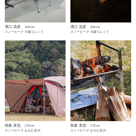
濱口 流星
濱口 流星
164cm
164cm
スノーピーク 大阪りんくう
スノーピーク 大阪りんくう
朝倉 直也
朝倉 直也
170cm
170cm
スノーピーク おち仁淀川
スノーピーク おち仁淀川