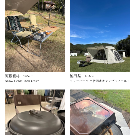
岡藤範将
池田栞
165cm
164cm
Snow Peak Back Office
スノーピーク 土佐清水キャンプフィールド