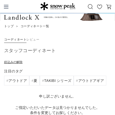
お
カ
Snow Peak
気
ー
に
ト
トップ
＞
コーディネート一覧
入
り
コーディネート
レビュー
スタッフコーディネート
絞込みの解除
注目のタグ
アウトドア
夏
TAKIBI シリーズ
アウトドアギア
申し訳ございません。
ご指定いただいたデータは見つかりませんでした。
条件を変更してお探しください。