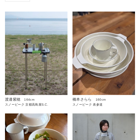
渡邊紫穂
橋本さらら
164cm
160cm
スノーピーク 京都高島屋S.C.
スノーピーク 表参道