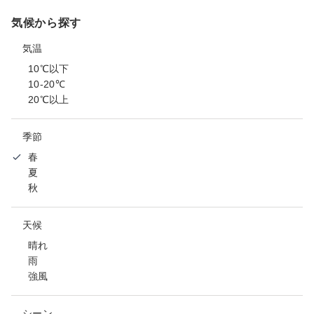
気候から探す
気温
10℃以下
10-20℃
20℃以上
季節
春
夏
秋
天候
晴れ
雨
強風
シーン