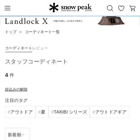
お
カ
Snow Peak
気
ー
に
ト
トップ
＞
コーディネート一覧
入
り
コーディネート
レビュー
スタッフコーディネート
4
件
絞込みの解除
注目のタグ
アウトドア
夏
TAKIBI シリーズ
アウトドアギア