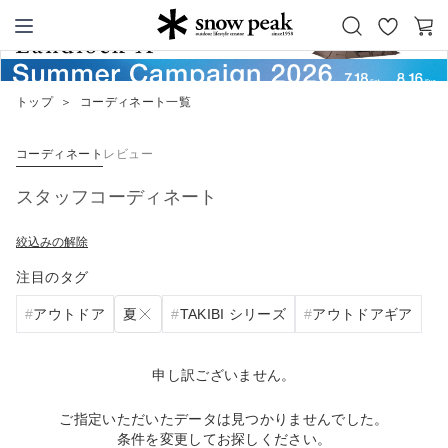
お
カ
Snow Peak
気
ー
に
ト
トップ
＞
コーディネート一覧
入
り
コーディネート
レビュー
スタッフコーディネート
絞込みの解除
注目のタグ
夏
アウトドア
TAKIBI シリーズ
アウトドアギア
申し訳ございません。
ご指定いただいたデータは見つかりませんでした。
条件を変更してお探しください。