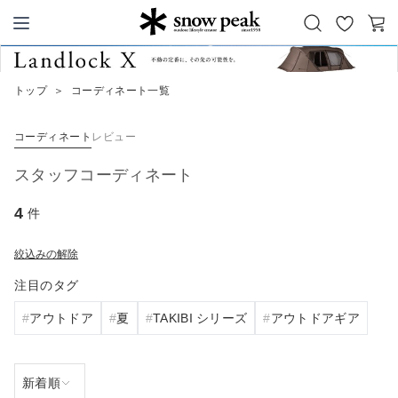
お
カ
Snow Peak
気
ー
に
ト
トップ
＞
コーディネート一覧
入
り
コーディネート
レビュー
スタッフコーディネート
4
件
絞込みの解除
注目のタグ
アウトドア
夏
TAKIBI シリーズ
アウトドアギア