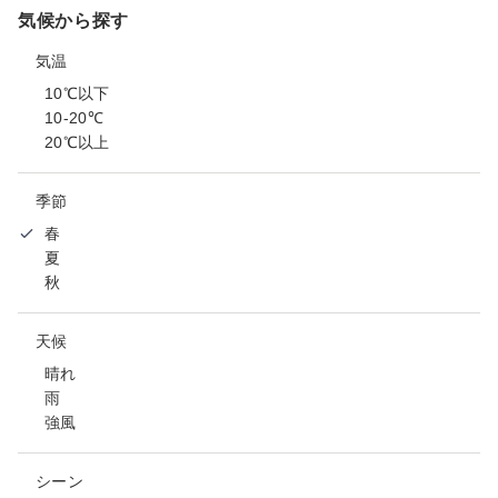
気候から探す
気温
10℃以下
10-20℃
20℃以上
季節
春
夏
秋
天候
晴れ
雨
強風
シーン