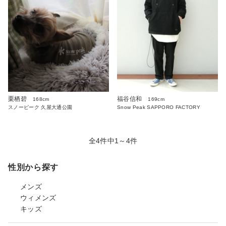
栗栖碧
福谷信和
168cm
169cm
スノーピーク 久屋大通公園
Snow Peak SAPPORO FACTORY
全4件中1～4件
性別から探す
メンズ
ウィメンズ
キッズ