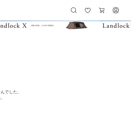
お
カ
気
ー
に
ト
入
り
せんでした。
い。