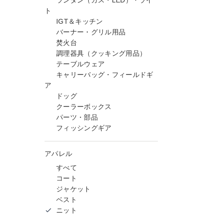
ランタン（ガス・LED）・ライ
ト
IGT＆キッチン
バーナー・グリル用品
焚火台
調理器具（クッキング用品）
テーブルウェア
キャリーバッグ・フィールドギ
ア
ドッグ
クーラーボックス
パーツ・部品
フィッシングギア
アパレル
すべて
コート
ジャケット
ベスト
ニット