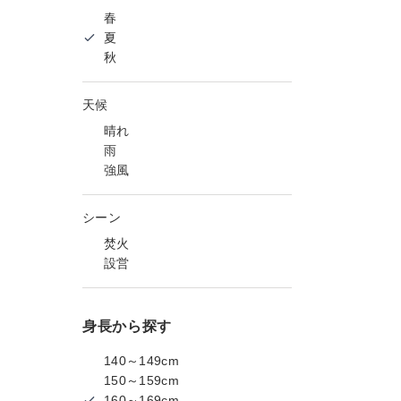
春
夏
秋
天候
晴れ
雨
強風
シーン
焚火
設営
身長から探す
140～149cm
150～159cm
160～169cm