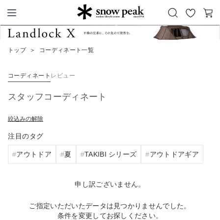
お
カ
Snow Peak
気
ー
に
ト
トップ
＞
コーディネート一覧
入
り
コーディネート
レビュー
スタッフコーディネート
絞込みの解除
注目のタグ
アウトドア
夏
TAKIBI シリーズ
アウトドアギア
申し訳ございません。
ご指定いただいたデータは見つかりませんでした。
条件を変更してお探しください。