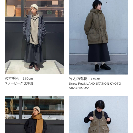
沢本明莉
竹之内春花
160cm
160cm
スノーピーク 太宰府
Snow Peak LAND STATION KYOTO
ARASHIYAMA