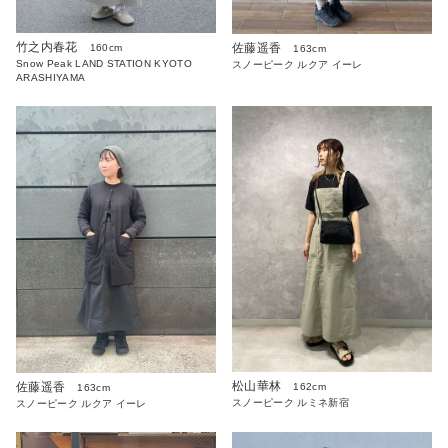
竹之内春花
佐藤遥香
160cm
163cm
Snow Peak LAND STATION KYOTO
スノーピーク ルクア イーレ
ARASHIYAMA
松山華林
佐藤遥香
162cm
163cm
スノーピーク ルミネ新宿
スノーピーク ルクア イーレ