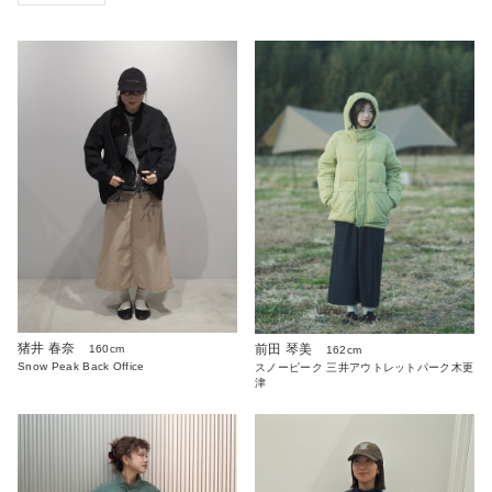
猪井 春奈
前田 琴美
160cm
162cm
Snow Peak Back Office
スノーピーク 三井アウトレットパーク木更
津