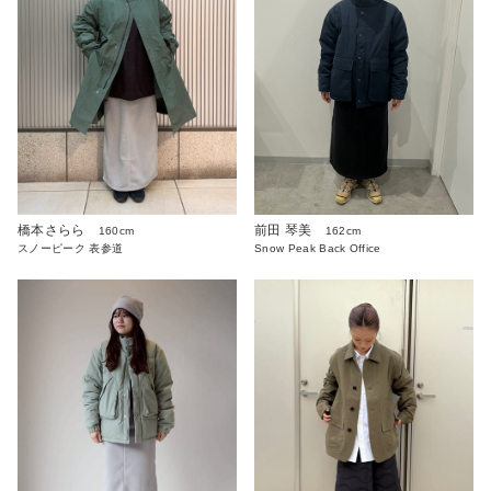
橋本さらら
前田 琴美
160cm
162cm
スノーピーク 表参道
Snow Peak Back Office