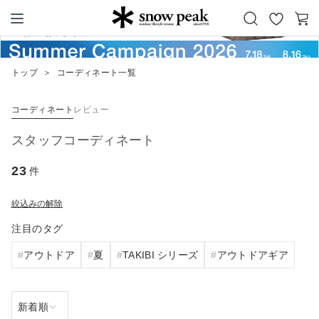
お
カ
Snow Peak
気
ー
に
ト
トップ
＞
コーディネート一覧
入
り
コーディネート
レビュー
スタッフコーディネート
23
件
絞込みの解除
注目のタグ
アウトドア
夏
TAKIBI シリーズ
アウトドアギア