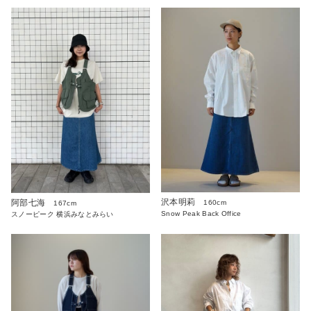
沢本明莉
阿部七海
160cm
167cm
Snow Peak Back Office
スノーピーク 横浜みなとみらい