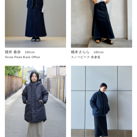
猪井 春奈
橋本さらら
160cm
160cm
Snow Peak Back Office
スノーピーク 表参道