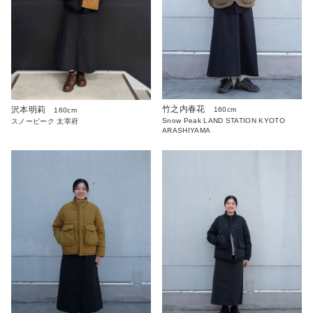
竹之内春花
沢本明莉
160cm
160cm
Snow Peak LAND STATION KYOTO
スノーピーク 太宰府
ARASHIYAMA