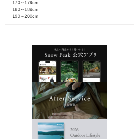
170～179cm
180～189cm
190～200cm