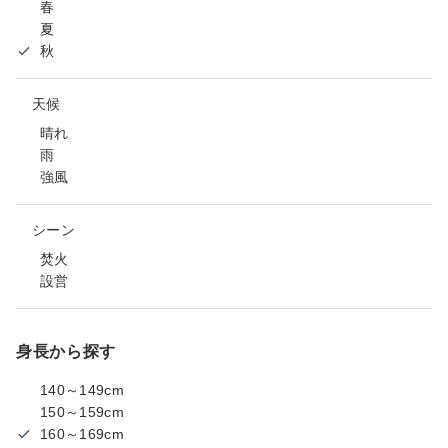
春
夏
秋
天候
晴れ
雨
強風
シーン
焚火
設営
身長から探す
140～149cm
150～159cm
160～169cm