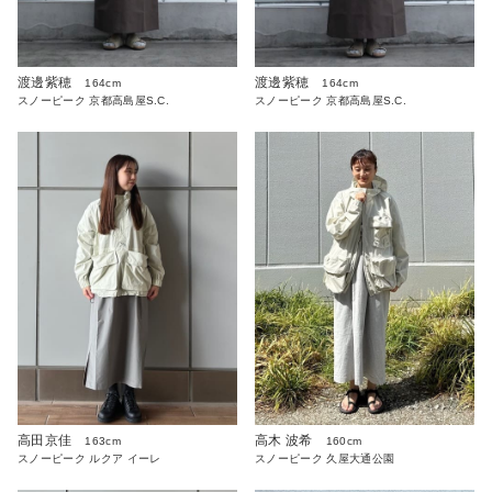
渡邊紫穂
渡邊紫穂
164cm
164cm
スノーピーク 京都高島屋S.C.
スノーピーク 京都高島屋S.C.
高田京佳
高木 波希
163cm
160cm
スノーピーク ルクア イーレ
スノーピーク 久屋大通公園