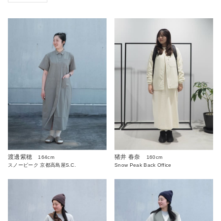
渡邊紫穂
猪井 春奈
164cm
160cm
スノーピーク 京都高島屋S.C.
Snow Peak Back Office