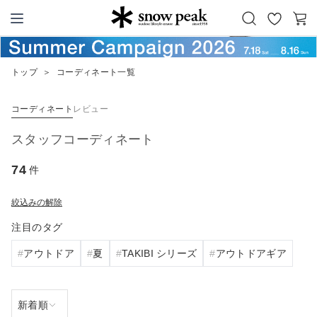
お
カ
Snow Peak
気
ー
に
ト
トップ
＞
コーディネート一覧
入
り
コーディネート
レビュー
スタッフコーディネート
74
件
絞込みの解除
注目のタグ
アウトドア
夏
TAKIBI シリーズ
アウトドアギア