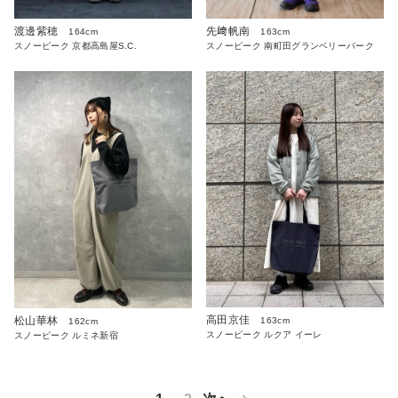
渡邊紫穂
先﨑帆南
164cm
163cm
スノーピーク 京都高島屋S.C.
スノーピーク 南町田グランベリーパーク
高田京佳
松山華林
163cm
162cm
スノーピーク ルクア イーレ
スノーピーク ルミネ新宿