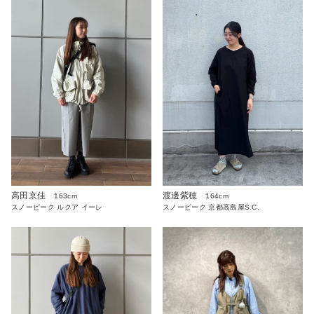
高田京佳
渡邊紫穂
163cm
164cm
スノーピーク ルクア イーレ
スノーピーク 京都高島屋S.C.