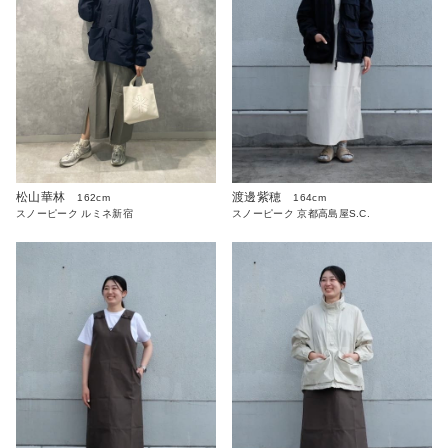
松山華林
渡邊紫穂
162cm
164cm
スノーピーク ルミネ新宿
スノーピーク 京都高島屋S.C.