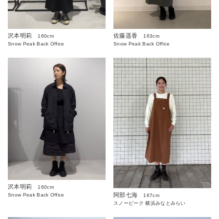
沢本明莉
佐藤遥香
160cm
163cm
Snow Peak Back Office
Snow Peak Back Office
沢本明莉
160cm
阿部七海
Snow Peak Back Office
167cm
スノーピーク 横浜みなとみらい