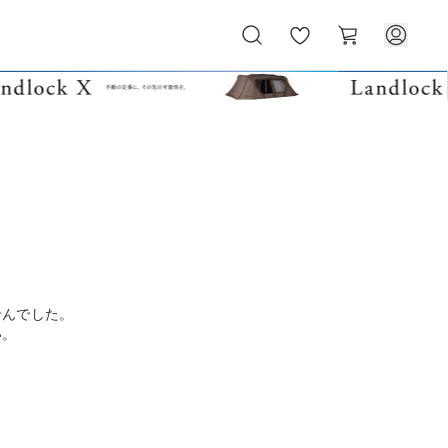
お
カ
気
ー
に
ト
入
り
せんでした。
い。