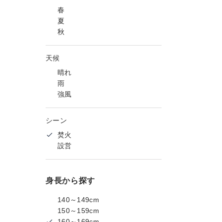
春
夏
秋
天候
晴れ
雨
強風
シーン
焚火
設営
身長から探す
140～149cm
150～159cm
160～169cm