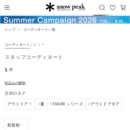
お
カ
Snow Peak
気
ー
に
ト
トップ
＞
コーディネート一覧
入
り
コーディネート
レビュー
スタッフコーディネート
1
件
絞込みの解除
注目のタグ
アウトドア
夏
TAKIBI シリーズ
アウトドアギア