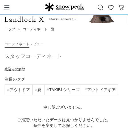
お
カ
Snow Peak
気
ー
に
ト
トップ
＞
コーディネート一覧
入
り
コーディネート
レビュー
スタッフコーディネート
絞込みの解除
注目のタグ
アウトドア
夏
TAKIBI シリーズ
アウトドアギア
申し訳ございません。
ご指定いただいたデータは見つかりませんでした。
条件を変更してお探しください。