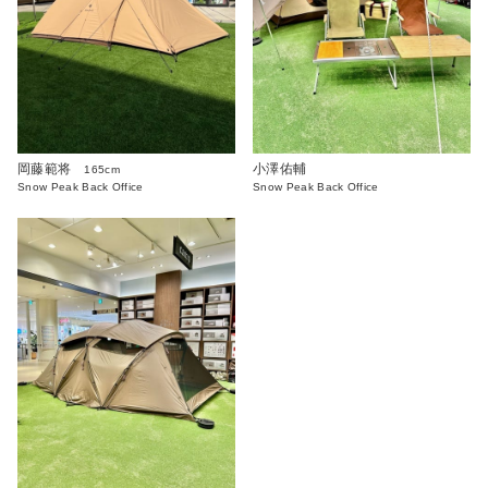
岡藤範将
小澤佑輔
165cm
Snow Peak Back Office
Snow Peak Back Office