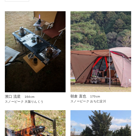
朝倉 直也
濱口 流星
170cm
164cm
スノーピーク おち仁淀川
スノーピーク 大阪りんくう