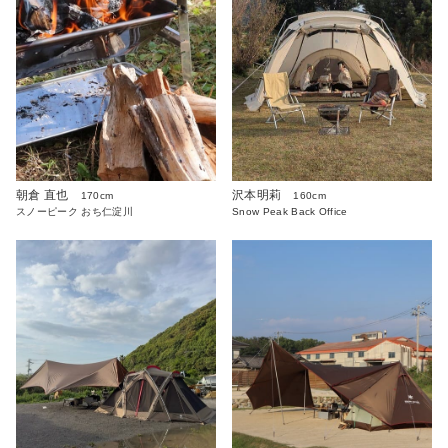
朝倉 直也
沢本明莉
170cm
160cm
スノーピーク おち仁淀川
Snow Peak Back Office