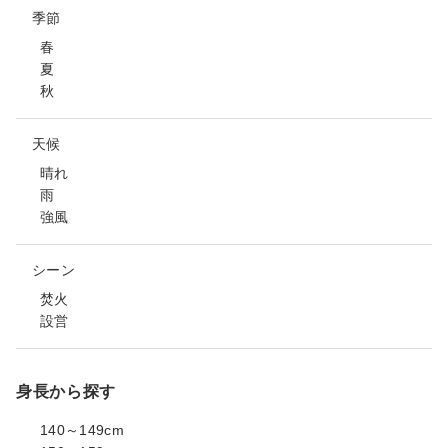
季節
春
夏
秋
天候
晴れ
雨
強風
シーン
焚火
設営
身長から探す
140～149cm