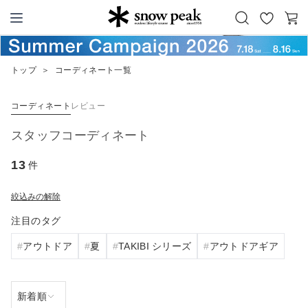
お
カ
Snow Peak
気
ー
に
ト
トップ
＞
コーディネート一覧
入
り
コーディネート
レビュー
スタッフコーディネート
13
件
絞込みの解除
注目のタグ
アウトドア
夏
TAKIBI シリーズ
アウトドアギア