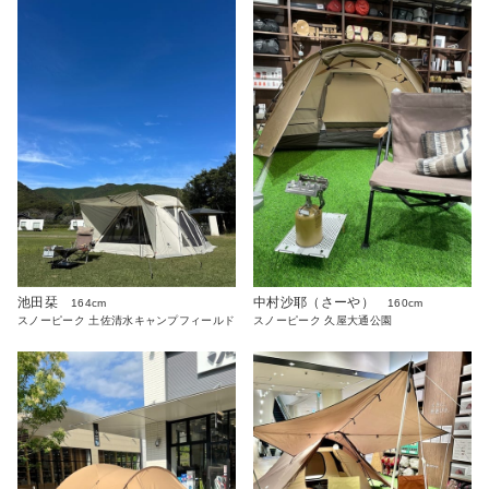
池田栞
中村沙耶（さーや）
164cm
160cm
スノーピーク 土佐清水キャンプフィールド
スノーピーク 久屋大通公園