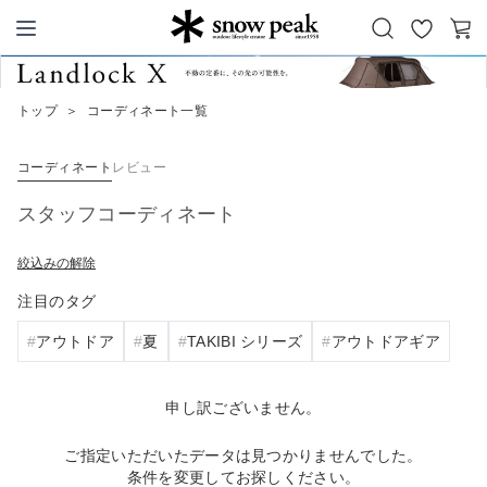
お
カ
Snow Peak
気
ー
に
ト
トップ
＞
コーディネート一覧
入
り
コーディネート
レビュー
スタッフコーディネート
絞込みの解除
注目のタグ
アウトドア
夏
TAKIBI シリーズ
アウトドアギア
申し訳ございません。
ご指定いただいたデータは見つかりませんでした。
条件を変更してお探しください。