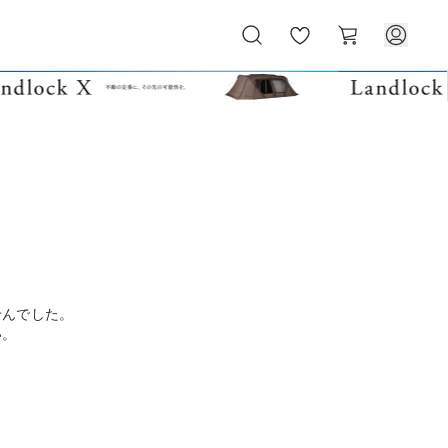
お
カ
気
ー
に
ト
入
り
せんでした。
い。