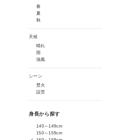
春
夏
秋
天候
晴れ
雨
強風
シーン
焚火
設営
身長から探す
140～149cm
150～159cm
160～169cm