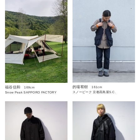
的場宥樹
福谷信和
161cm
169cm
スノーピーク 京都高島屋S.C.
Snow Peak SAPPORO FACTORY