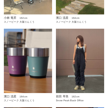
小林 竜昇
濱口 流星
162cm
164cm
スノーピーク 大阪りんくう
スノーピーク 大阪りんくう
濱口 流星
前田 琴美
164cm
162cm
スノーピーク 大阪りんくう
Snow Peak Back Office