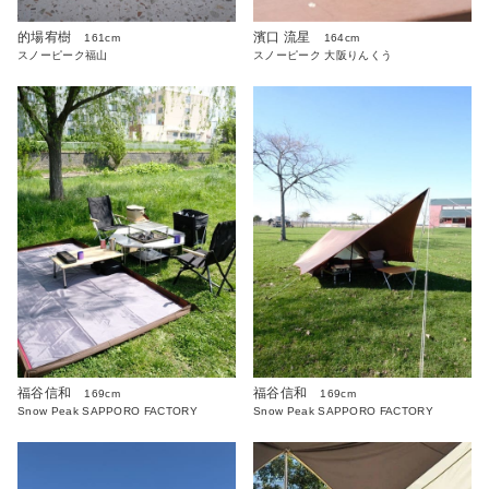
的場宥樹
濱口 流星
161cm
164cm
スノーピーク福山
スノーピーク 大阪りんくう
福谷信和
福谷信和
169cm
169cm
Snow Peak SAPPORO FACTORY
Snow Peak SAPPORO FACTORY