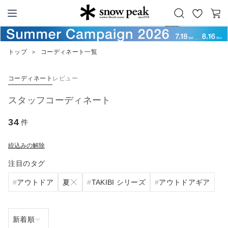
お
カ
Snow Peak
気
ー
に
ト
トップ
＞
コーディネート一覧
入
り
コーディネート
レビュー
スタッフコーディネート
34
件
絞込みの解除
注目のタグ
夏
アウトドア
TAKIBI シリーズ
アウトドアギア