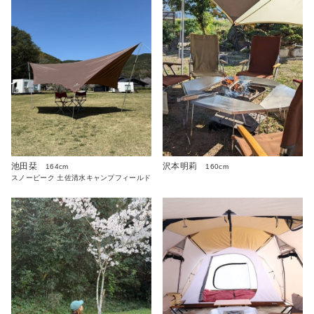
沢本明莉
池田栞
160cm
164cm
スノーピーク 土佐清水キャンプフィールド