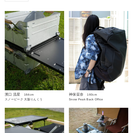
濱口 流星
神保栞奈
164cm
160cm
スノーピーク 大阪りんくう
Snow Peak Back Office