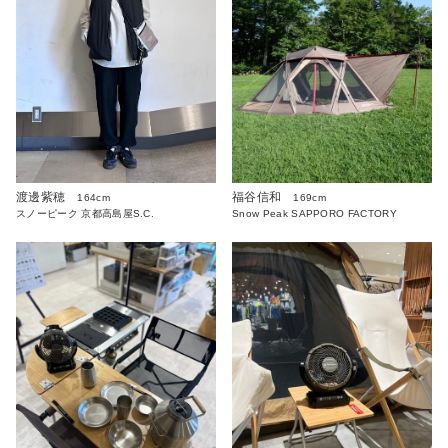
渡邊紫穂
福谷信和
164cm
169cm
スノーピーク 京都高島屋S.C.
Snow Peak SAPPORO FACTORY