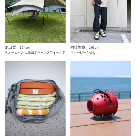
池田栞
的場宥樹
164cm
161cm
スノーピーク 土佐清水キャンプフィールド
スノーピーク福山