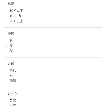
気温
10℃以下
10-20℃
20℃以上
季節
春
夏
秋
天候
晴れ
雨
強風
シーン
焚火
設営