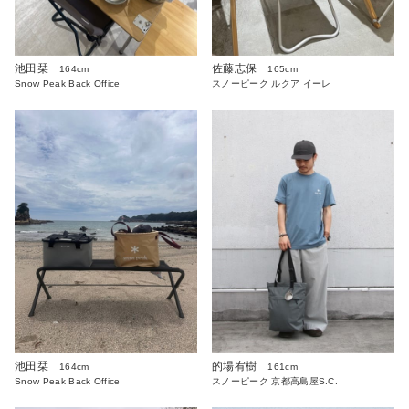
池田栞
佐藤志保
164cm
165cm
Snow Peak Back Office
スノーピーク ルクア イーレ
池田栞
的場宥樹
164cm
161cm
Snow Peak Back Office
スノーピーク 京都高島屋S.C.