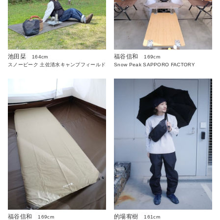
池田栞
福谷信和
164cm
169cm
スノーピーク 土佐清水キャンプフィールド
Snow Peak SAPPORO FACTORY
福谷信和
的場宥樹
169cm
161cm