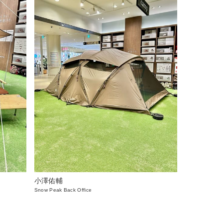
小澤佑輔
Snow Peak Back Office