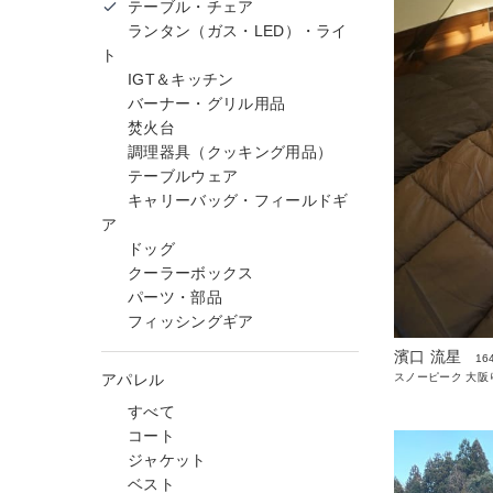
テーブル・チェア
ランタン（ガス・LED）・ライ
ト
IGT＆キッチン
バーナー・グリル用品
焚火台
調理器具（クッキング用品）
テーブルウェア
キャリーバッグ・フィールドギ
ア
ドッグ
クーラーボックス
パーツ・部品
フィッシングギア
濱口 流星
16
アパレル
スノーピーク 大阪
すべて
コート
ジャケット
ベスト