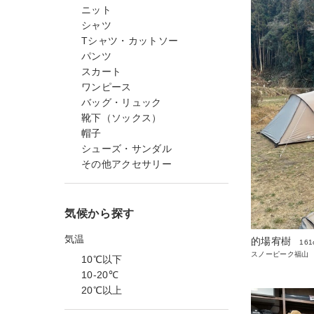
ニット
シャツ
Tシャツ・カットソー
パンツ
スカート
ワンピース
バッグ・リュック
靴下（ソックス）
帽子
シューズ・サンダル
その他アクセサリー
気候から探す
気温
的場宥樹
161
スノーピーク福山
10℃以下
10-20℃
20℃以上