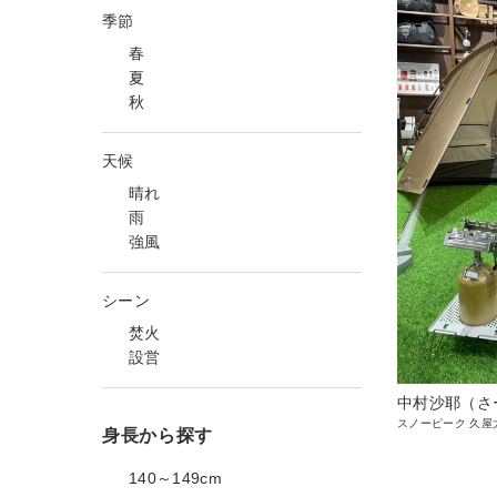
季節
春
夏
秋
天候
晴れ
雨
強風
シーン
焚火
設営
中村沙耶（さ
スノーピーク 久屋
身長から探す
140～149cm