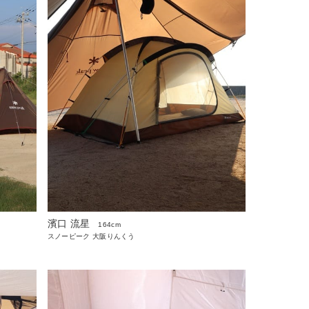
濱口 流星
164cm
スノーピーク 大阪りんくう