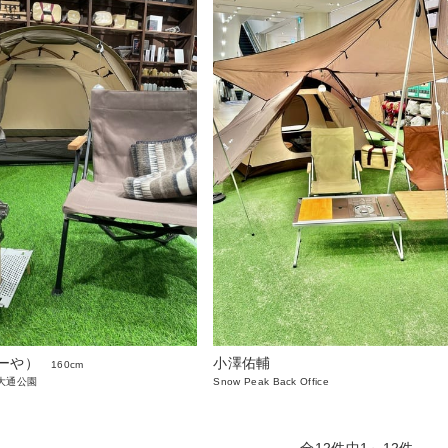
ーや）
小澤佑輔
160cm
大通公園
Snow Peak Back Office