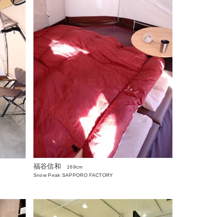
福谷信和
169cm
Snow Peak SAPPORO FACTORY