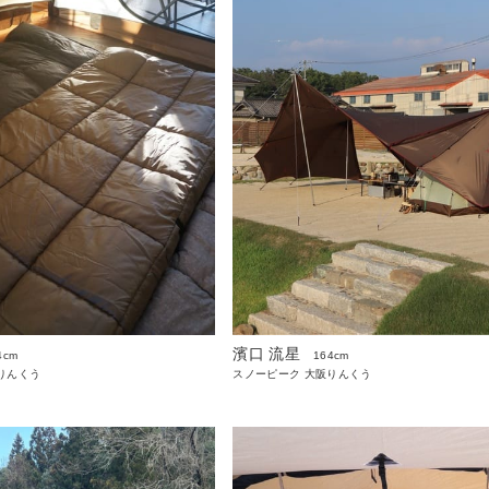
濱口 流星
4cm
164cm
りんくう
スノーピーク 大阪りんくう