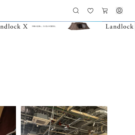
お
カ
気
ー
に
ト
入
り