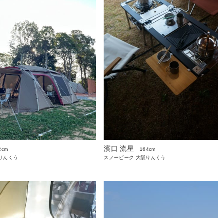
濱口 流星
2cm
164cm
りんくう
スノーピーク 大阪りんくう