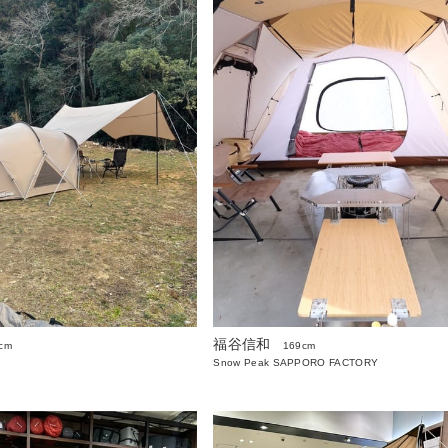
福谷信和
cm
169cm
Snow Peak SAPPORO FACTORY