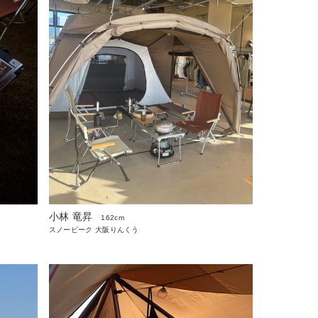
小林 竜昇
162cm
スノーピーク 大阪りんくう