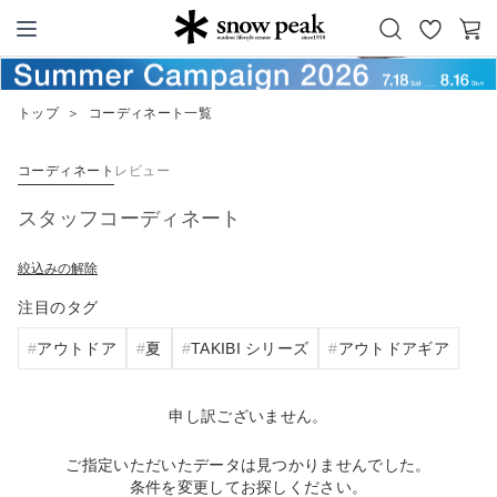
お
カ
Snow Peak
気
ー
に
ト
トップ
＞
コーディネート一覧
入
り
コーディネート
レビュー
スタッフコーディネート
絞込みの解除
注目のタグ
アウトドア
夏
TAKIBI シリーズ
アウトドアギア
申し訳ございません。
ご指定いただいたデータは見つかりませんでした。
条件を変更してお探しください。