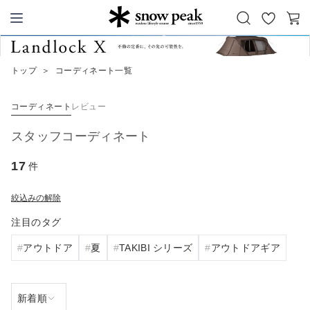
お
カ
Snow Peak
気
ー
に
ト
トップ
＞
コーディネート一覧
入
り
コーディネート
レビュー
スタッフコーディネート
17
件
絞込みの解除
注目のタグ
アウトドア
夏
TAKIBI シリーズ
アウトドアギア