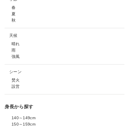
春
夏
秋
天候
晴れ
雨
強風
シーン
焚火
設営
身長から探す
140～149cm
150～159cm