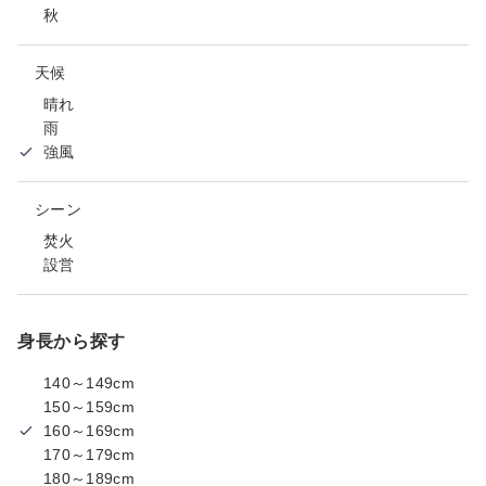
秋
天候
晴れ
雨
強風
シーン
焚火
設営
身長から探す
140～149cm
150～159cm
160～169cm
170～179cm
180～189cm