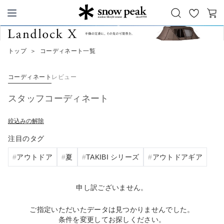
お
カ
Snow Peak
気
ー
に
ト
トップ
＞
コーディネート一覧
入
り
コーディネート
レビュー
スタッフコーディネート
絞込みの解除
注目のタグ
アウトドア
夏
TAKIBI シリーズ
アウトドアギア
申し訳ございません。
ご指定いただいたデータは見つかりませんでした。
条件を変更してお探しください。