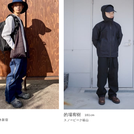
的場宥樹
161cm
ネ新宿
スノーピーク福山