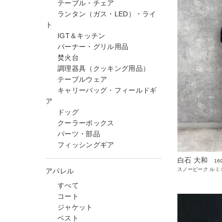
テーブル・チェア
ランタン（ガス・LED）・ライ
ト
IGT＆キッチン
バーナー・グリル用品
焚火台
調理器具（クッキング用品）
テーブルウェア
キャリーバッグ・フィールドギ
ア
ドッグ
クーラーボックス
パーツ・部品
フィッシングギア
白石 大和
16
スノーピーク ルミ
アパレル
すべて
コート
ジャケット
ベスト