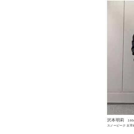
沢本明莉
160
スノーピーク 太宰