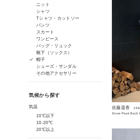
ニット
シャツ
Tシャツ・カットソー
パンツ
スカート
ワンピース
バッグ・リュック
靴下（ソックス）
帽子
シューズ・サンダル
その他アクセサリー
気候から探す
気温
佐藤遥香
163
Snow Peak Back O
10℃以下
10-20℃
20℃以上