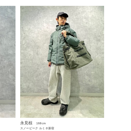
永見椋
168cm
スノーピーク ルミネ新宿