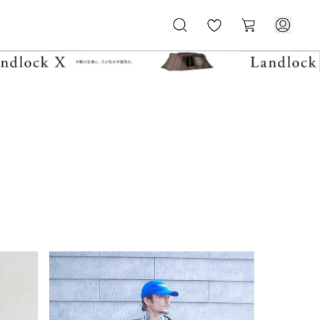
お
カ
気
ー
に
ト
入
り