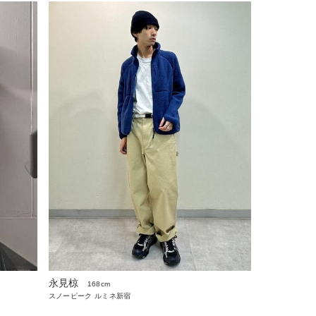
永見椋
168cm
スノーピーク ルミネ新宿