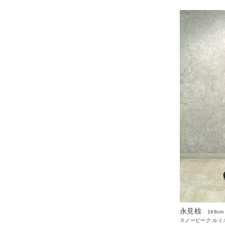
永見椋
168cm
スノーピーク ルミ