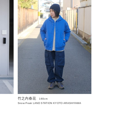
竹之内春花
160cm
Snow Peak LAND STATION KYOTO ARASHIYAMA