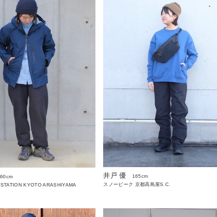
井戸 優
165cm
160cm
スノーピーク 京都高島屋S.C.
 STATION KYOTO ARASHIYAMA