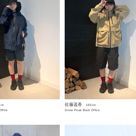
佐藤遥香
cm
163cm
ffice
Snow Peak Back Office