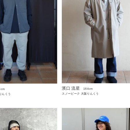
濱口 流星
164cm
4cm
スノーピーク 大阪りんくう
りんくう