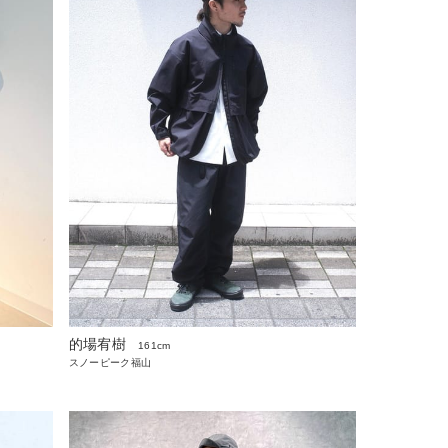
的場宥樹
161cm
スノーピーク福山