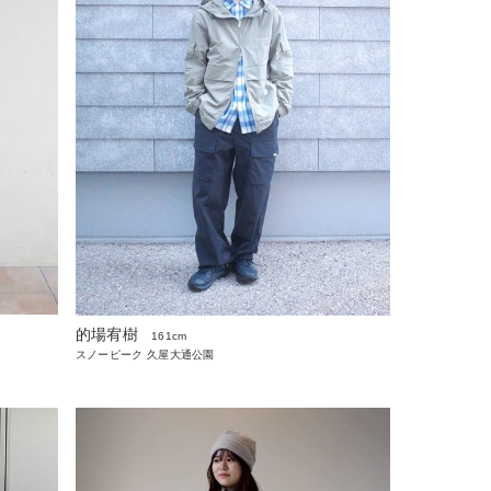
的場宥樹
161cm
スノーピーク 久屋大通公園