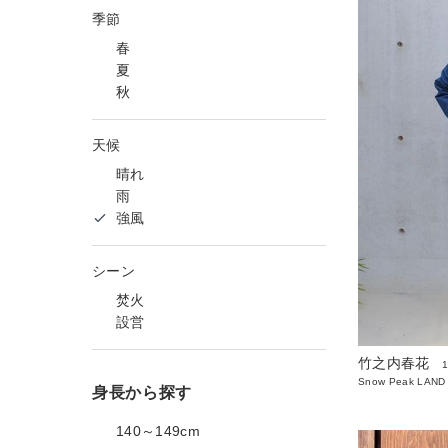
季節
春
夏
秋
天候
晴れ
雨
強風
シーン
焚火
設営
竹之内春花
Snow Peak LAND
身長から探す
140～149cm