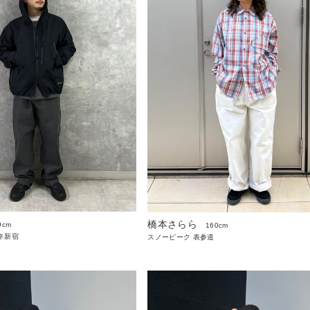
橋本さらら
9cm
160cm
ネ新宿
スノーピーク 表参道