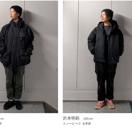
沢本明莉
cm
160cm
府
スノーピーク 太宰府