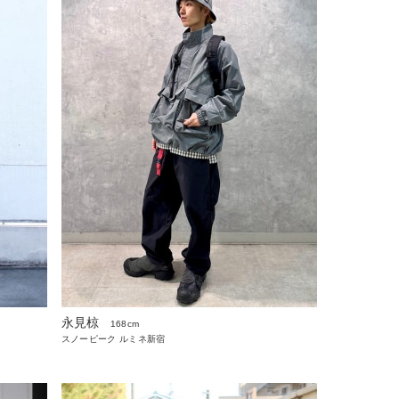
永見椋
168cm
スノーピーク ルミネ新宿