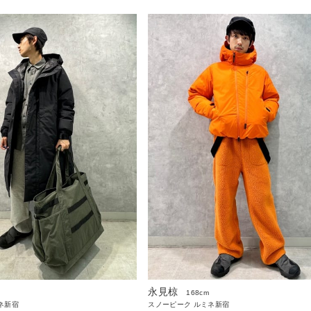
永見椋
168cm
ネ新宿
スノーピーク ルミネ新宿