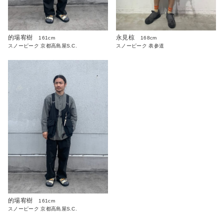
的場宥樹
永見椋
161cm
168cm
スノーピーク 京都高島屋S.C.
スノーピーク 表参道
的場宥樹
161cm
スノーピーク 京都高島屋S.C.