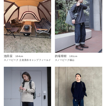
池田栞
的場宥樹
164cm
161cm
スノーピーク 土佐清水キャンプフィールド
スノーピーク福山