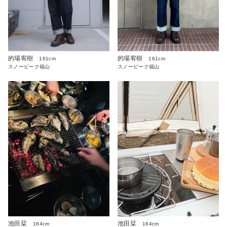
的場宥樹
的場宥樹
161cm
161cm
スノーピーク福山
スノーピーク福山
池田栞
池田栞
164cm
164cm