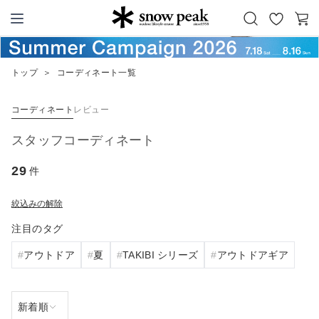
お
カ
Snow Peak
気
ー
に
ト
トップ
＞
コーディネート一覧
入
り
コーディネート
レビュー
スタッフコーディネート
29
件
絞込みの解除
注目のタグ
アウトドア
夏
TAKIBI シリーズ
アウトドアギア