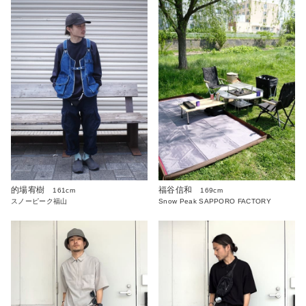
的場宥樹
福谷信和
161cm
169cm
スノーピーク福山
Snow Peak SAPPORO FACTORY