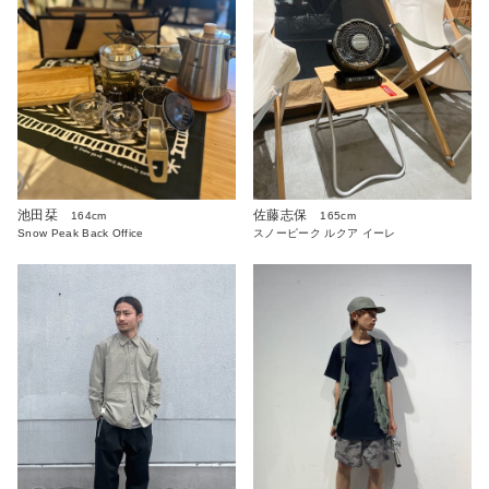
池田栞
佐藤志保
164cm
165cm
Snow Peak Back Office
スノーピーク ルクア イーレ