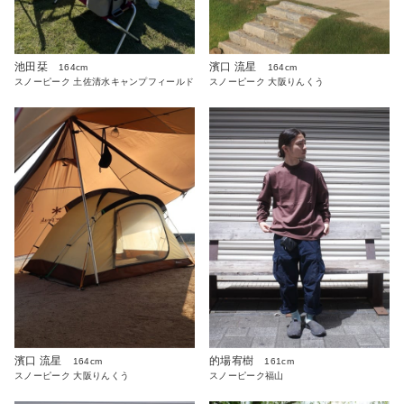
池田栞
濱口 流星
164cm
164cm
スノーピーク 土佐清水キャンプフィールド
スノーピーク 大阪りんくう
濱口 流星
的場宥樹
164cm
161cm
スノーピーク 大阪りんくう
スノーピーク福山