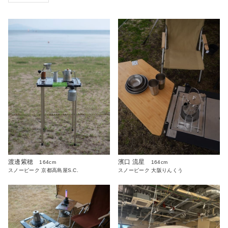
渡邊紫穂
濱口 流星
164cm
164cm
スノーピーク 京都高島屋S.C.
スノーピーク 大阪りんくう