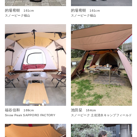
的場宥樹
的場宥樹
161cm
161cm
スノーピーク福山
スノーピーク福山
福谷信和
池田栞
169cm
164cm
Snow Peak SAPPORO FACTORY
スノーピーク 土佐清水キャンプフィールド