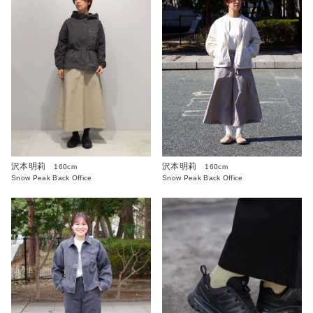
沢本明莉
沢本明莉
160cm
160cm
Snow Peak Back Office
Snow Peak Back Office