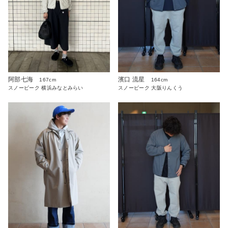
阿部七海
濱口 流星
167cm
164cm
スノーピーク 横浜みなとみらい
スノーピーク 大阪りんくう