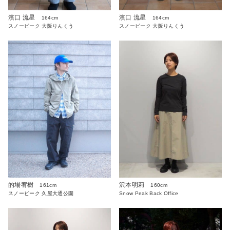
濱口 流星
濱口 流星
164cm
164cm
スノーピーク 大阪りんくう
スノーピーク 大阪りんくう
沢本明莉
的場宥樹
160cm
161cm
Snow Peak Back Office
スノーピーク 久屋大通公園