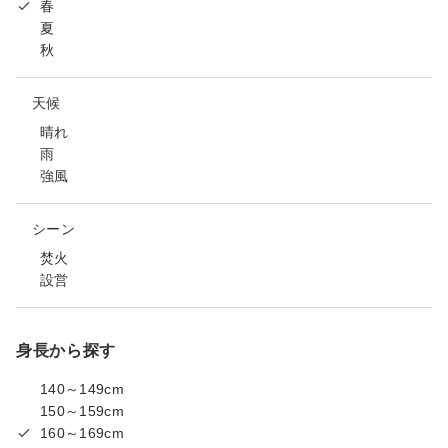
春
夏
秋
天候
晴れ
雨
強風
シーン
焚火
設営
身長から探す
140～149cm
150～159cm
160～169cm