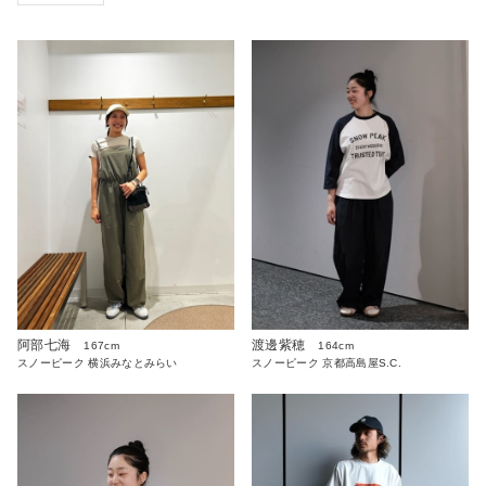
阿部七海
渡邊紫穂
167cm
164cm
スノーピーク 横浜みなとみらい
スノーピーク 京都高島屋S.C.