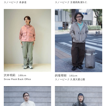
スノーピーク 表参道
スノーピーク 京都高島屋S.C.
沢本明莉
的場宥樹
160cm
161cm
Snow Peak Back Office
スノーピーク 久屋大通公園