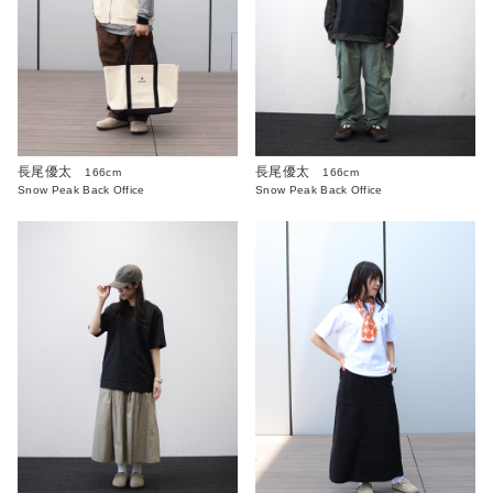
長尾優太
長尾優太
166cm
166cm
Snow Peak Back Office
Snow Peak Back Office