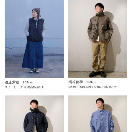
福谷信和
渡邊紫穂
169cm
164cm
Snow Peak SAPPORO FACTORY
スノーピーク 京都高島屋S.C.