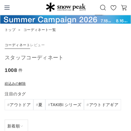
お
カ
Snow Peak
気
ー
に
ト
トップ
＞
コーディネート一覧
入
り
コーディネート
レビュー
スタッフコーディネート
1008
件
絞込みの解除
注目のタグ
アウトドア
夏
TAKIBI シリーズ
アウトドアギア