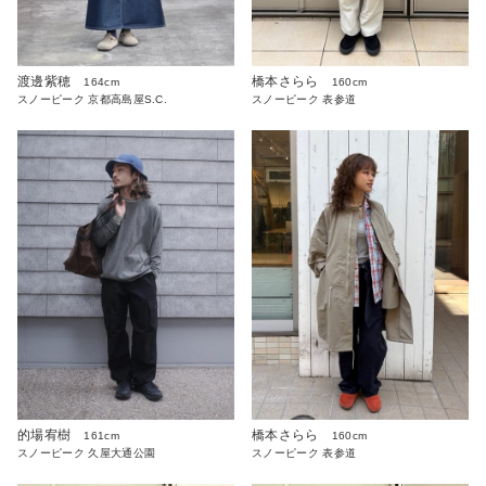
渡邊紫穂
橋本さらら
164cm
160cm
スノーピーク 京都高島屋S.C.
スノーピーク 表参道
的場宥樹
橋本さらら
161cm
160cm
スノーピーク 久屋大通公園
スノーピーク 表参道