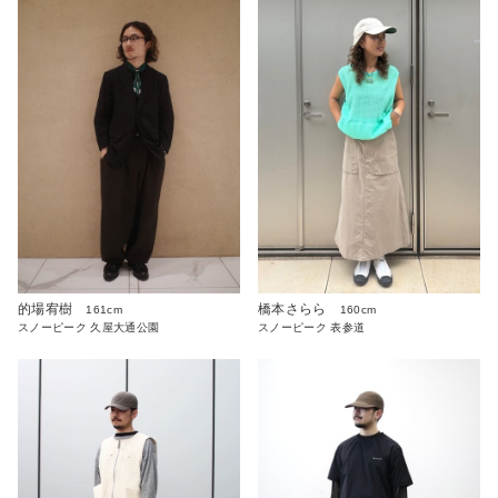
的場宥樹
橋本さらら
161cm
160cm
スノーピーク 久屋大通公園
スノーピーク 表参道