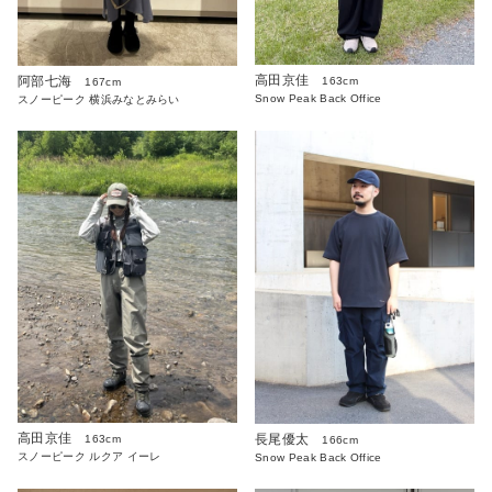
高田京佳
阿部七海
163cm
167cm
Snow Peak Back Office
スノーピーク 横浜みなとみらい
高田京佳
長尾優太
163cm
166cm
スノーピーク ルクア イーレ
Snow Peak Back Office