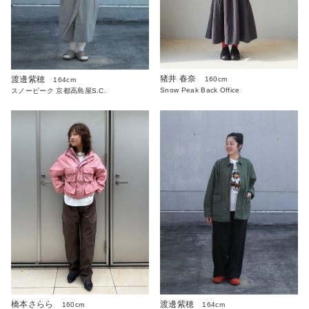
猪井 春奈
渡邊紫穂
160cm
164cm
Snow Peak Back Office
スノーピーク 京都高島屋S.C.
橋本さらら
渡邊紫穂
160cm
164cm