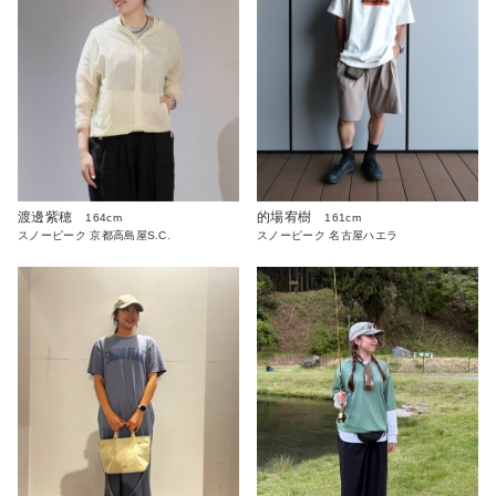
渡邊紫穂
的場宥樹
164cm
161cm
スノーピーク 京都高島屋S.C.
スノーピーク 名古屋ハエラ