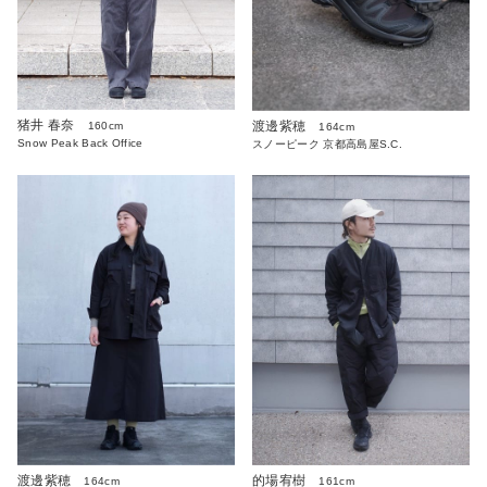
猪井 春奈
渡邊紫穂
160cm
164cm
Snow Peak Back Office
スノーピーク 京都高島屋S.C.
渡邊紫穂
的場宥樹
164cm
161cm