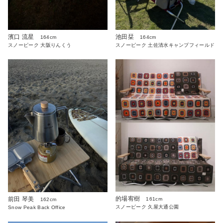
濱口 流星
池田栞
164cm
164cm
スノーピーク 大阪りんくう
スノーピーク 土佐清水キャンプフィールド
的場宥樹
前田 琴美
161cm
162cm
スノーピーク 久屋大通公園
Snow Peak Back Office