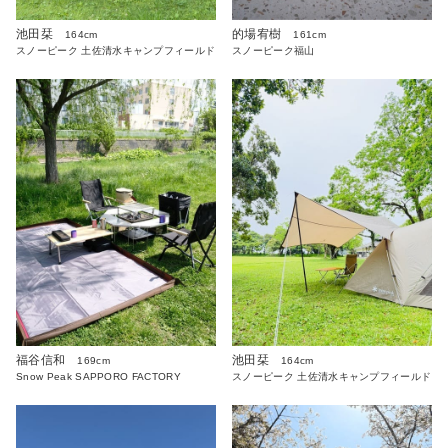
池田栞
的場宥樹
164cm
161cm
スノーピーク 土佐清水キャンプフィールド
スノーピーク福山
福谷信和
池田栞
169cm
164cm
Snow Peak SAPPORO FACTORY
スノーピーク 土佐清水キャンプフィールド