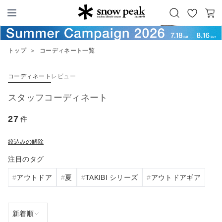
お
カ
Snow Peak
気
ー
に
ト
トップ
＞
コーディネート一覧
入
り
コーディネート
レビュー
スタッフコーディネート
27
件
絞込みの解除
注目のタグ
アウトドア
夏
TAKIBI シリーズ
アウトドアギア