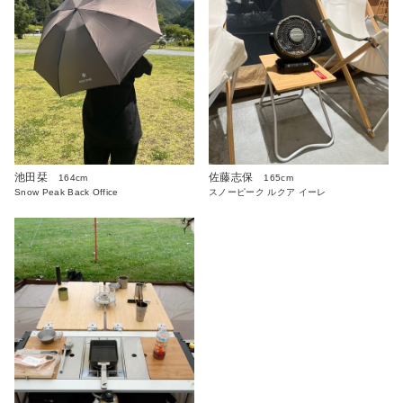
池田栞
佐藤志保
164cm
165cm
Snow Peak Back Office
スノーピーク ルクア イーレ