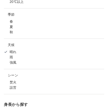
20℃以上
季節
春
夏
秋
天候
晴れ
雨
強風
シーン
焚火
設営
身長から探す