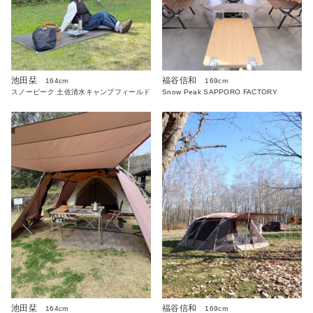
池田栞
福谷信和
164cm
169cm
スノーピーク 土佐清水キャンプフィールド
Snow Peak SAPPORO FACTORY
福谷信和
池田栞
169cm
164cm