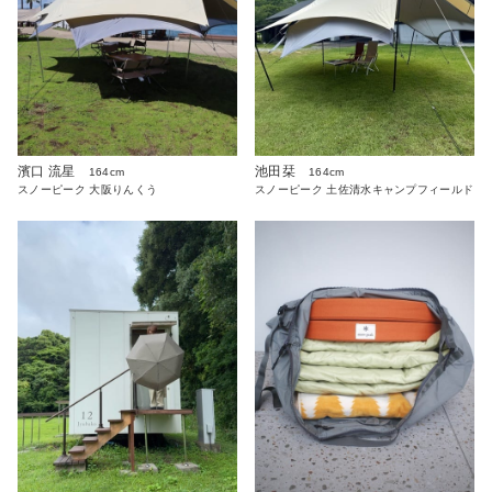
濱口 流星
池田栞
164cm
164cm
スノーピーク 大阪りんくう
スノーピーク 土佐清水キャンプフィールド