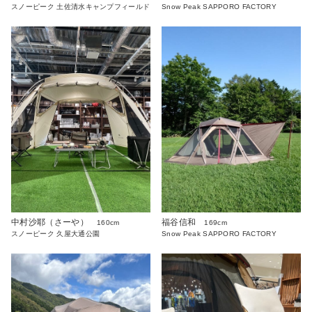
Snow Peak SAPPORO FACTORY
スノーピーク 土佐清水キャンプフィールド
中村沙耶（さーや）
福谷信和
160cm
169cm
スノーピーク 久屋大通公園
Snow Peak SAPPORO FACTORY