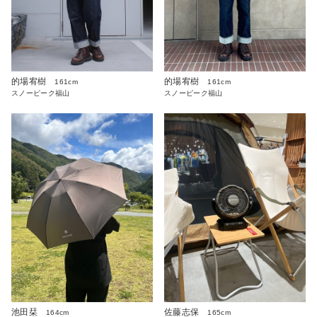
的場宥樹
的場宥樹
161cm
161cm
スノーピーク福山
スノーピーク福山
池田栞
佐藤志保
164cm
165cm