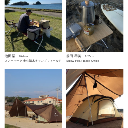
池田栞
前田 琴美
164cm
162cm
スノーピーク 土佐清水キャンプフィールド
Snow Peak Back Office