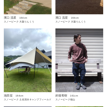
濱口 流星
濱口 流星
164cm
164cm
スノーピーク 大阪りんくう
スノーピーク 大阪りんくう
池田栞
的場宥樹
164cm
161cm
スノーピーク 土佐清水キャンプフィールド
スノーピーク福山