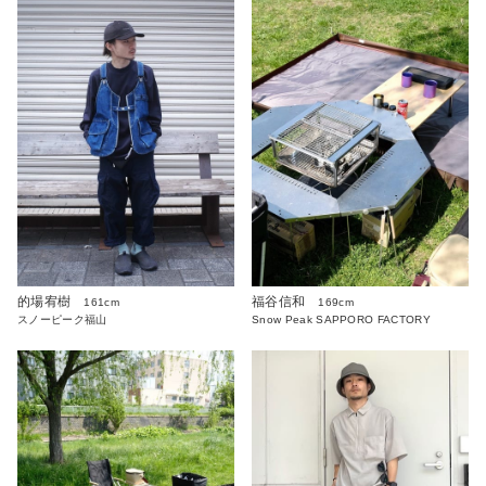
的場宥樹
福谷信和
161cm
169cm
スノーピーク福山
Snow Peak SAPPORO FACTORY