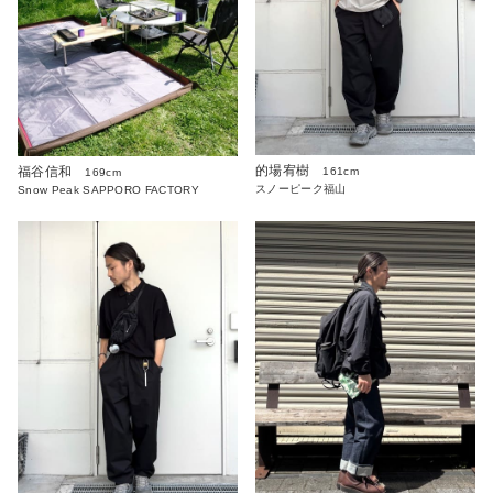
的場宥樹
福谷信和
161cm
169cm
スノーピーク福山
Snow Peak SAPPORO FACTORY