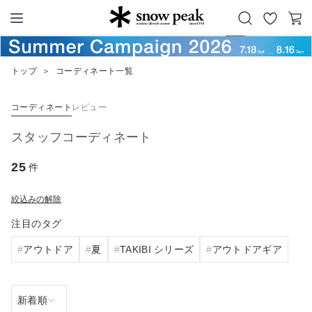
お
カ
Snow Peak
気
ー
に
ト
トップ
＞
コーディネート一覧
入
り
コーディネート
レビュー
スタッフコーディネート
25
件
絞込みの解除
注目のタグ
アウトドア
夏
TAKIBI シリーズ
アウトドアギア