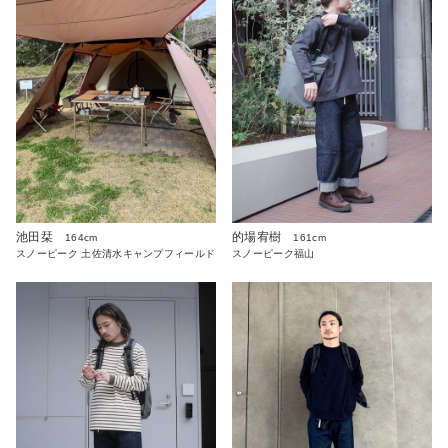
池田栞
的場宥樹
164cm
161cm
スノーピーク 土佐清水キャンプフィールド
スノーピーク福山