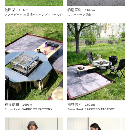
池田栞
的場宥樹
164cm
161cm
スノーピーク 土佐清水キャンプフィールド
スノーピーク福山
福谷信和
福谷信和
169cm
169cm
Snow Peak SAPPORO FACTORY
Snow Peak SAPPORO FACTORY