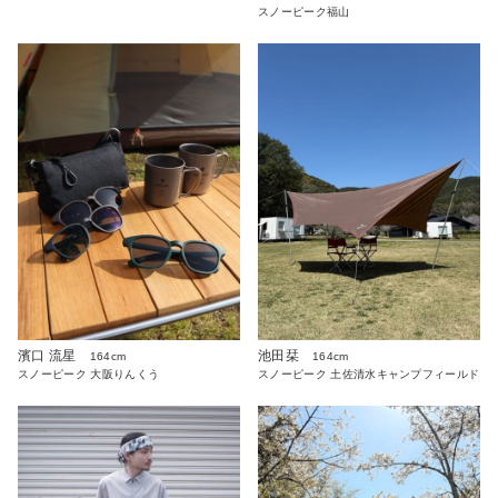
スノーピーク福山
濱口 流星
池田栞
164cm
164cm
スノーピーク 大阪りんくう
スノーピーク 土佐清水キャンプフィールド