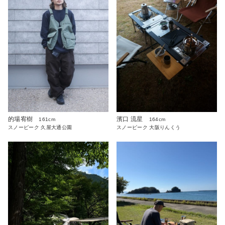
的場宥樹
濱口 流星
161cm
164cm
スノーピーク 久屋大通公園
スノーピーク 大阪りんくう