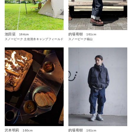
池田栞
的場宥樹
164cm
161cm
スノーピーク 土佐清水キャンプフィールド
スノーピーク福山
沢本明莉
的場宥樹
160cm
161cm