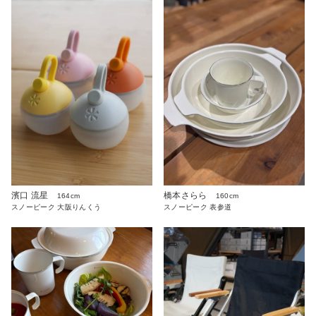
濱口 流星
橋本さらら
164cm
160cm
スノーピーク 大阪りんくう
スノーピーク 表参道