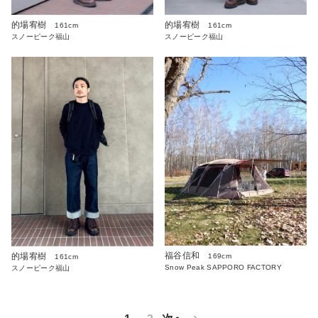
的場宥樹
的場宥樹
161cm
161cm
スノーピーク福山
スノーピーク福山
福谷信和
的場宥樹
169cm
161cm
Snow Peak SAPPORO FACTORY
スノーピーク福山