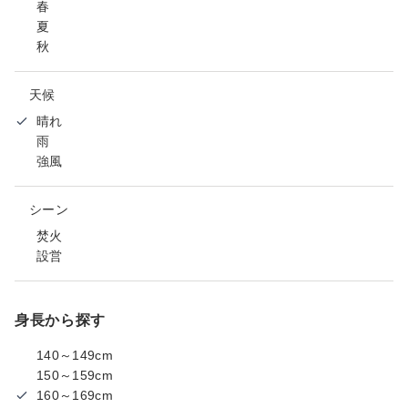
春
夏
秋
天候
晴れ
雨
強風
シーン
焚火
設営
身長から探す
140～149cm
150～159cm
160～169cm