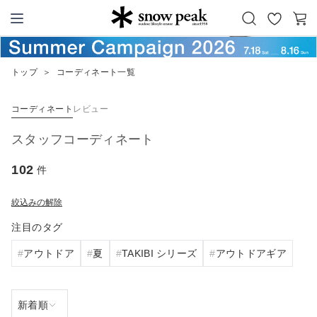
お
カ
Snow Peak
気
ー
に
ト
トップ
＞
コーディネート一覧
入
り
コーディネート
レビュー
スタッフコーディネート
102
件
絞込みの解除
注目のタグ
アウトドア
夏
TAKIBI シリーズ
アウトドアギア