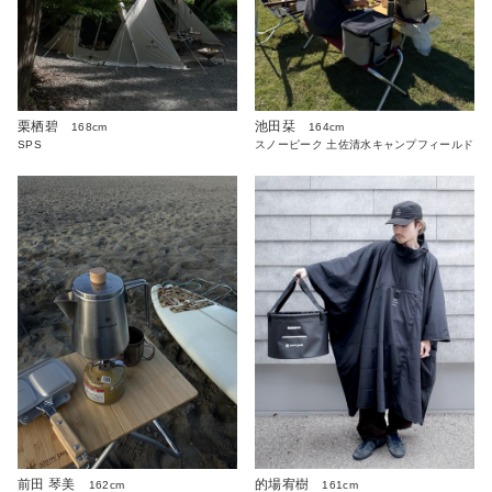
栗栖碧
池田栞
168cm
164cm
SPS
スノーピーク 土佐清水キャンプフィールド
前田 琴美
的場宥樹
162cm
161cm