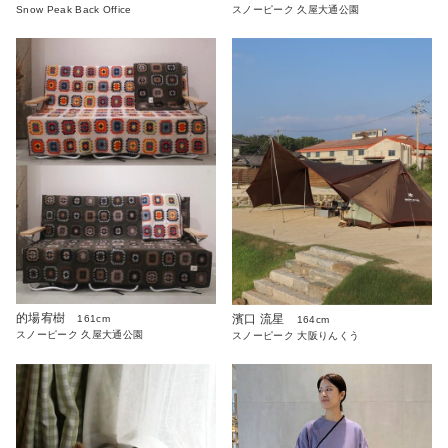
Snow Peak Back Office
スノーピーク 久屋大通公園
的場宥樹
濱口 流星
161cm
164cm
スノーピーク 久屋大通公園
スノーピーク 大阪りんくう