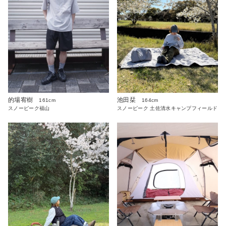
的場宥樹
池田栞
161cm
164cm
スノーピーク福山
スノーピーク 土佐清水キャンプフィールド