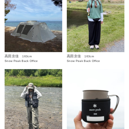
高田京佳
高田京佳
163cm
163cm
Snow Peak Back Office
Snow Peak Back Office