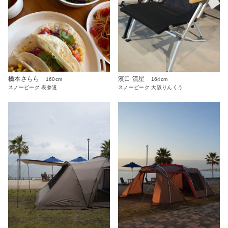
橋本さらら
濱口 流星
160cm
164cm
スノーピーク 表参道
スノーピーク 大阪りんくう