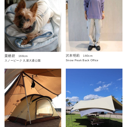
沢本明莉
栗栖碧
160cm
168cm
Snow Peak Back Office
スノーピーク 久屋大通公園