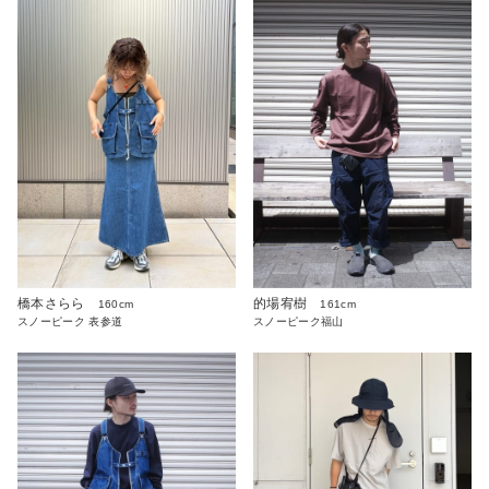
橋本さらら
的場宥樹
160cm
161cm
スノーピーク 表参道
スノーピーク福山