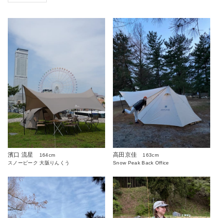
濱口 流星
高田京佳
164cm
163cm
スノーピーク 大阪りんくう
Snow Peak Back Office