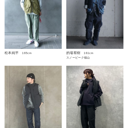
松本純平
的場宥樹
165cm
161cm
スノーピーク福山