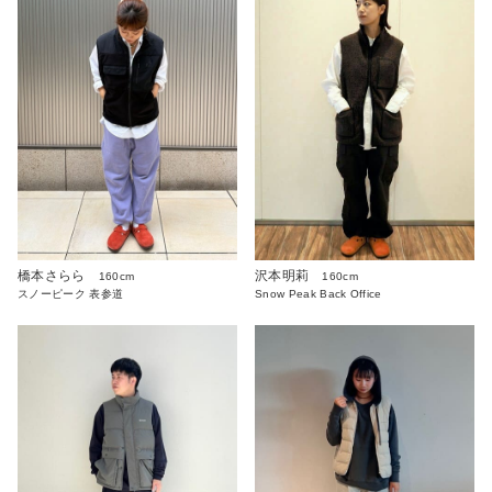
沢本明莉
橋本さらら
160cm
160cm
Snow Peak Back Office
スノーピーク 表参道