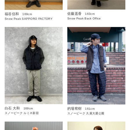
佐藤遥香
福谷信和
163cm
169cm
Snow Peak Back Office
Snow Peak SAPPORO FACTORY
白石 大和
的場宥樹
169cm
161cm
スノーピーク ルミネ新宿
スノーピーク 久屋大通公園