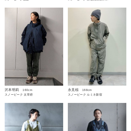
沢本明莉
永見椋
160cm
168cm
スノーピーク 太宰府
スノーピーク ルミネ新宿