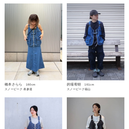
橋本さらら
的場宥樹
160cm
161cm
スノーピーク 表参道
スノーピーク福山