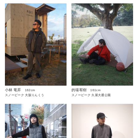
小林 竜昇
的場宥樹
162cm
161cm
スノーピーク 大阪りんくう
スノーピーク 久屋大通公園