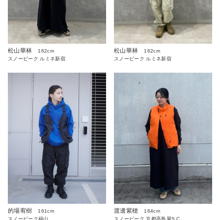
松山華林
松山華林
162cm
162cm
スノーピーク ルミネ新宿
スノーピーク ルミネ新宿
的場宥樹
渡邊紫穂
161cm
164cm
スノーピーク福山
スノーピーク 京都高島屋S.C.