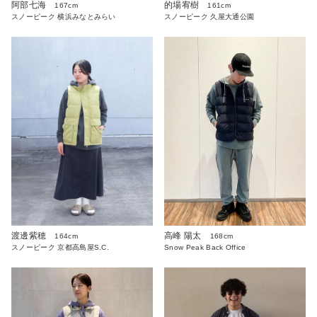
阿部七海
的場宥樹
167cm
161cm
スノーピーク 横浜みなとみらい
スノーピーク 久屋大通公園
高峰 陽太
渡邊紫穂
168cm
164cm
Snow Peak Back Office
スノーピーク 京都高島屋S.C.