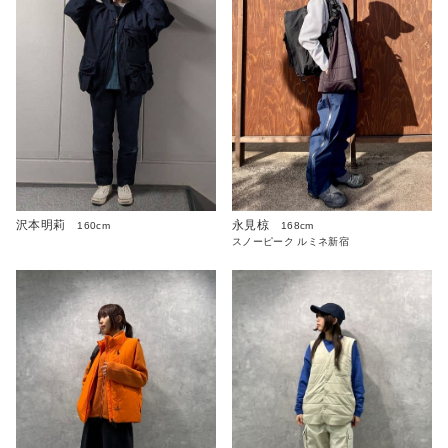
沢本明莉
永見椋
160cm
168cm
スノーピーク ルミネ新宿