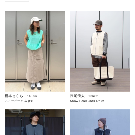
橋本さらら
長尾優太
160cm
166cm
スノーピーク 表参道
Snow Peak Back Office