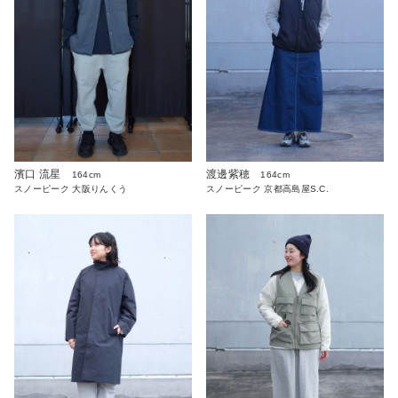
濱口 流星
渡邊紫穂
164cm
164cm
スノーピーク 大阪りんくう
スノーピーク 京都高島屋S.C.