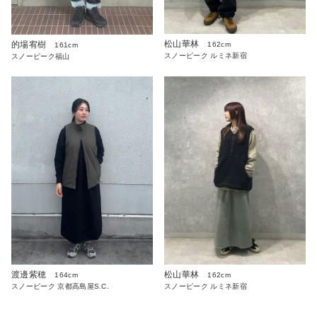
松山華林
的場宥樹
162cm
161cm
スノーピーク ルミネ新宿
スノーピーク福山
渡邊紫穂
松山華林
164cm
162cm
スノーピーク 京都高島屋S.C.
スノーピーク ルミネ新宿