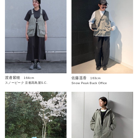
渡邊紫穂
佐藤遥香
164cm
163cm
スノーピーク 京都高島屋S.C.
Snow Peak Back Office