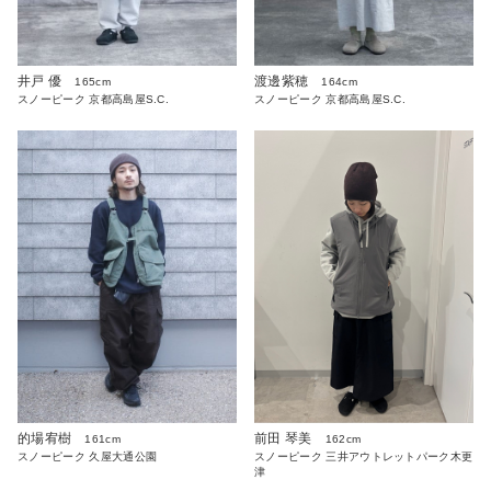
井戸 優
渡邊紫穂
165cm
164cm
スノーピーク 京都高島屋S.C.
スノーピーク 京都高島屋S.C.
的場宥樹
前田 琴美
161cm
162cm
スノーピーク 久屋大通公園
スノーピーク 三井アウトレットパーク木更
津