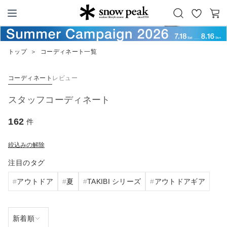
お
カ
Snow Peak
気
ー
に
ト
トップ
＞
コーディネート一覧
入
り
コーディネート
レビュー
スタッフコーディネート
162
件
絞込みの解除
注目のタグ
アウトドア
夏
TAKIBI シリーズ
アウトドアギア