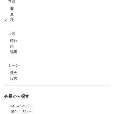
季節
春
夏
秋
天候
晴れ
雨
強風
シーン
焚火
設営
身長から探す
140～149cm
150～159cm