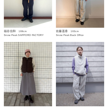
福谷信和
佐藤遥香
169cm
163cm
Snow Peak SAPPORO FACTORY
Snow Peak Back Office