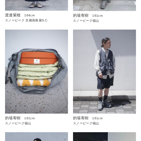
渡邊紫穂
的場宥樹
164cm
161cm
スノーピーク 京都高島屋S.C.
スノーピーク福山
的場宥樹
的場宥樹
161cm
161cm
スノーピーク福山
スノーピーク福山