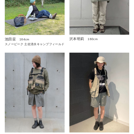
沢本明莉
池田栞
160cm
164cm
スノーピーク 土佐清水キャンプフィールド