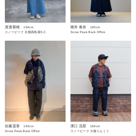
渡邊紫穂
猪井 春奈
164cm
160cm
スノーピーク 京都高島屋S.C.
Snow Peak Back Office
佐藤遥香
濱口 流星
163cm
164cm
Snow Peak Back Office
スノーピーク 大阪りんくう