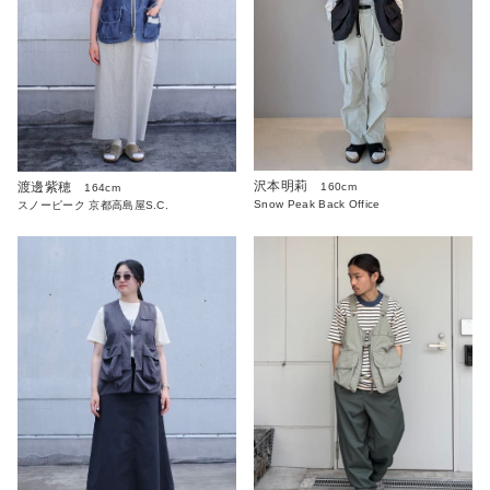
沢本明莉
渡邊紫穂
160cm
164cm
Snow Peak Back Office
スノーピーク 京都高島屋S.C.