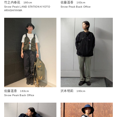
竹之内春花
佐藤遥香
160cm
163cm
Snow Peak LAND STATION KYOTO
Snow Peak Back Office
ARASHIYAMA
佐藤遥香
沢本明莉
163cm
160cm
Snow Peak Back Office