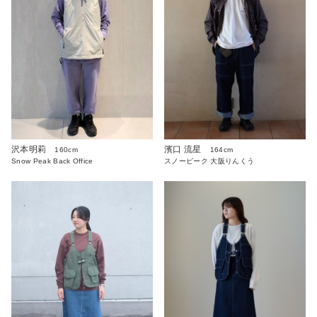
沢本明莉
濱口 流星
160cm
164cm
Snow Peak Back Office
スノーピーク 大阪りんくう