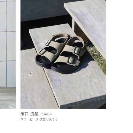
濱口 流星
164cm
スノーピーク 大阪りんくう