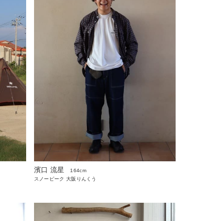
濱口 流星
164cm
スノーピーク 大阪りんくう