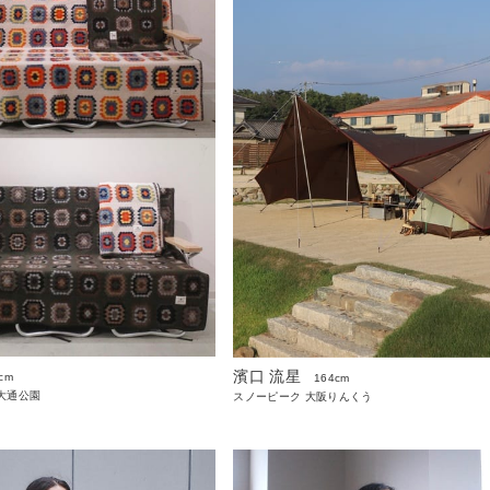
濱口 流星
cm
164cm
大通公園
スノーピーク 大阪りんくう