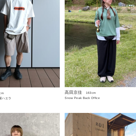
高田京佳
163cm
cm
Snow Peak Back Office
屋ハエラ