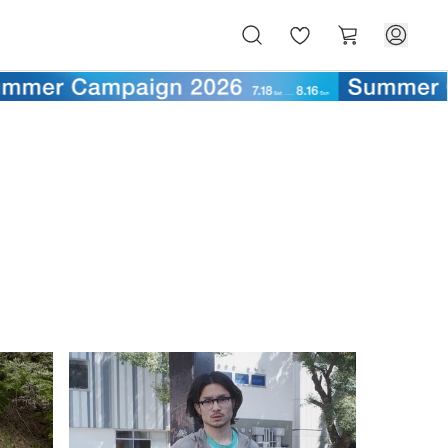
お
カ
気
ー
に
ト
入
り