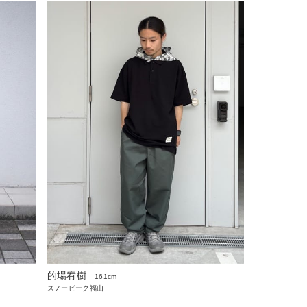
的場宥樹
161cm
スノーピーク福山