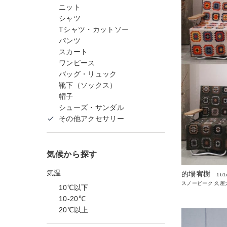
ニット
シャツ
Tシャツ・カットソー
パンツ
スカート
ワンピース
バッグ・リュック
靴下（ソックス）
帽子
シューズ・サンダル
その他アクセサリー
気候から探す
気温
的場宥樹
161
スノーピーク 久屋
10℃以下
10-20℃
20℃以上