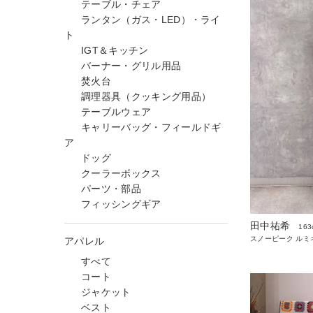
テーブル・チェア
ランタン（ガス・LED）・ライ
ト
IGT＆キッチン
バーナー・グリル用品
焚火台
調理器具（クッキング用品）
テーブルウェア
キャリーバッグ・フィールドギ
ア
ドッグ
クーラーボックス
パーツ・部品
フィッシングギア
田中祐希
163
スノーピーク ルミ
アパレル
すべて
コート
ジャケット
ベスト