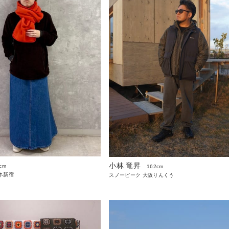
小林 竜昇
cm
162cm
ネ新宿
スノーピーク 大阪りんくう