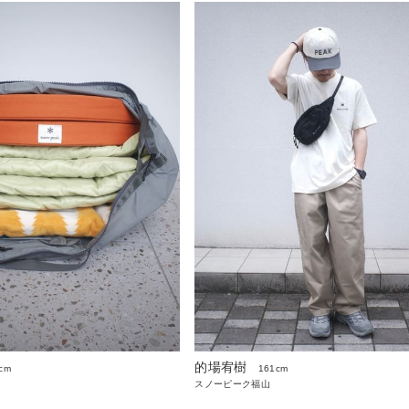
的場宥樹
cm
161cm
スノーピーク福山