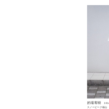
的場宥樹
161
スノーピーク福山