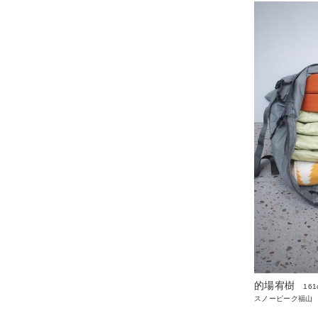
的場宥樹
161
スノーピーク福山