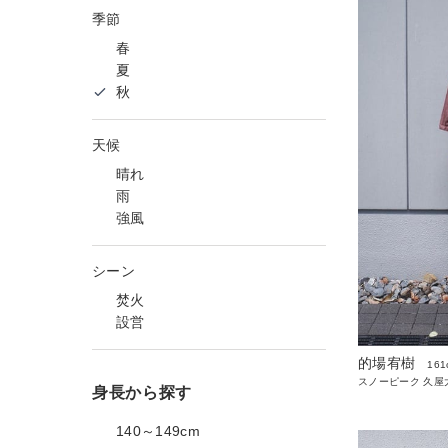
季節
春
夏
秋
天候
晴れ
雨
強風
シーン
焚火
設営
的場宥樹
161
スノーピーク 久屋
身長から探す
140～149cm