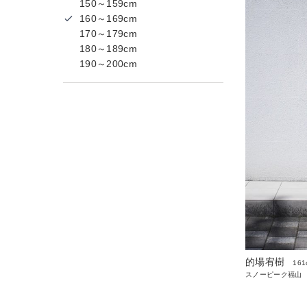
150～159cm
160～169cm
170～179cm
180～189cm
190～200cm
的場宥樹
161
スノーピーク福山