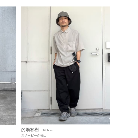
的場宥樹
161cm
スノーピーク福山