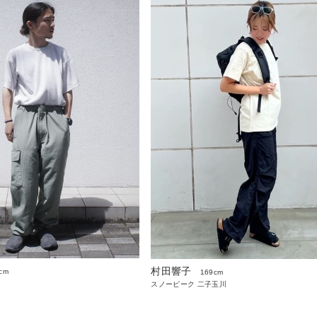
村田響子
cm
169cm
スノーピーク 二子玉川