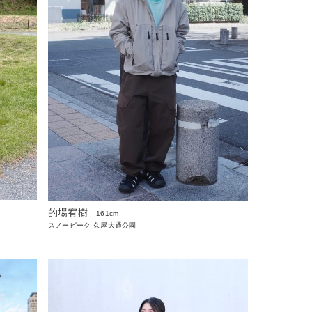
的場宥樹
161cm
スノーピーク 久屋大通公園