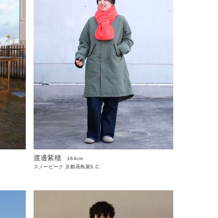
渡邊紫穂
164cm
スノーピーク 京都高島屋S.C.