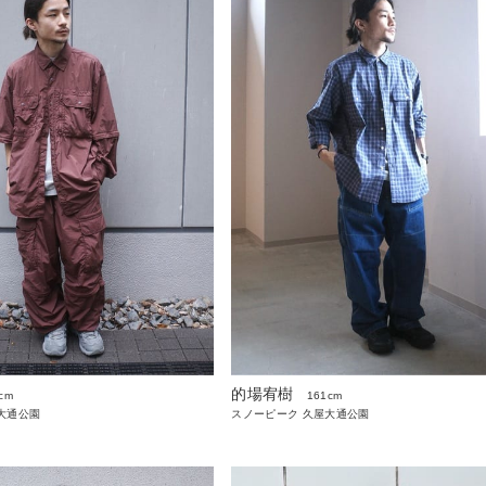
的場宥樹
cm
161cm
大通公園
スノーピーク 久屋大通公園