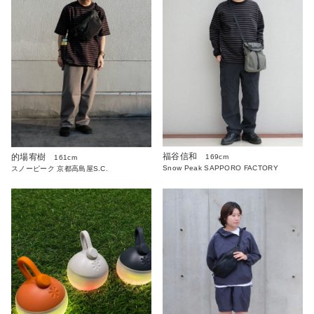
福谷信和
的場宥樹
169cm
161cm
Snow Peak SAPPORO FACTORY
スノーピーク 京都高島屋S.C.