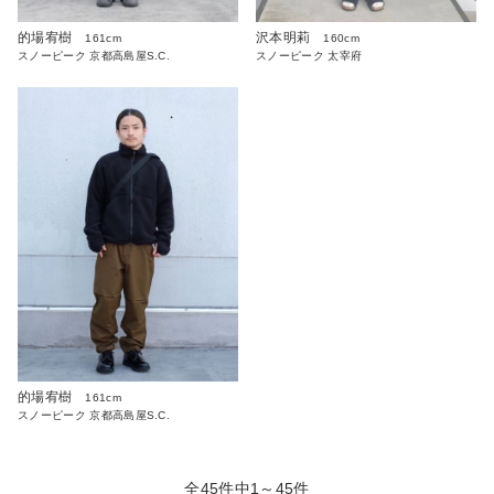
的場宥樹
沢本明莉
161cm
160cm
スノーピーク 京都高島屋S.C.
スノーピーク 太宰府
的場宥樹
161cm
スノーピーク 京都高島屋S.C.
全45件中1～45件