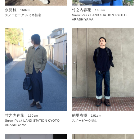
永見椋
竹之内春花
168cm
160cm
スノーピーク ルミネ新宿
Snow Peak LAND STATION KYOTO
ARASHIYAMA
竹之内春花
的場宥樹
160cm
161cm
Snow Peak LAND STATION KYOTO
スノーピーク福山
ARASHIYAMA