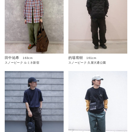
田中祐希
的場宥樹
163cm
161cm
スノーピーク ルミネ新宿
スノーピーク 久屋大通公園