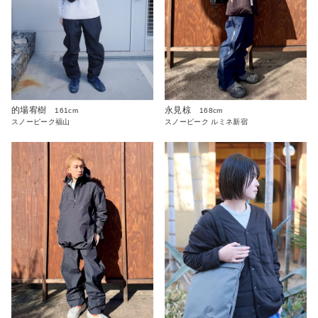
永見椋
的場宥樹
168cm
161cm
スノーピーク ルミネ新宿
スノーピーク福山