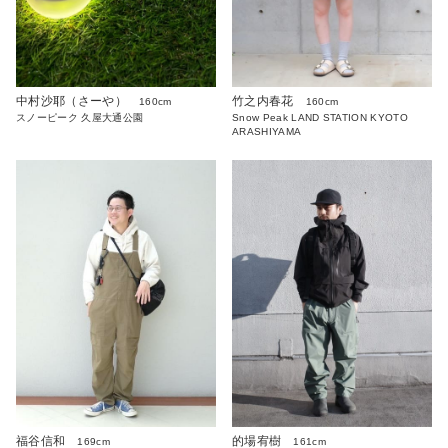
中村沙耶（さーや）
竹之内春花
160cm
160cm
スノーピーク 久屋大通公園
Snow Peak LAND STATION KYOTO
ARASHIYAMA
福谷信和
的場宥樹
169cm
161cm