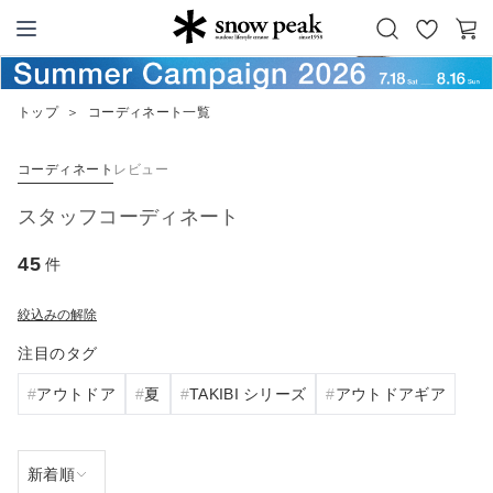
お
カ
Snow Peak
気
ー
に
ト
トップ
＞
コーディネート一覧
入
り
コーディネート
レビュー
スタッフコーディネート
45
件
絞込みの解除
注目のタグ
アウトドア
夏
TAKIBI シリーズ
アウトドアギア