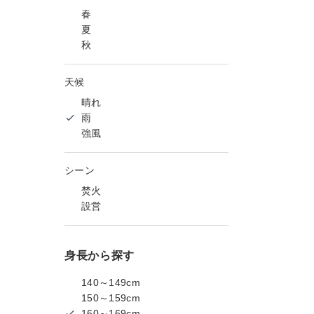
春
夏
秋
天候
晴れ
雨
強風
シーン
焚火
設営
身長から探す
140～149cm
150～159cm
160～169cm