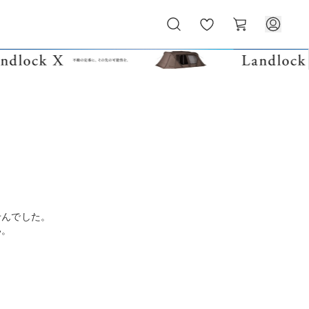
お
カ
気
ー
に
ト
入
り
せんでした。
い。