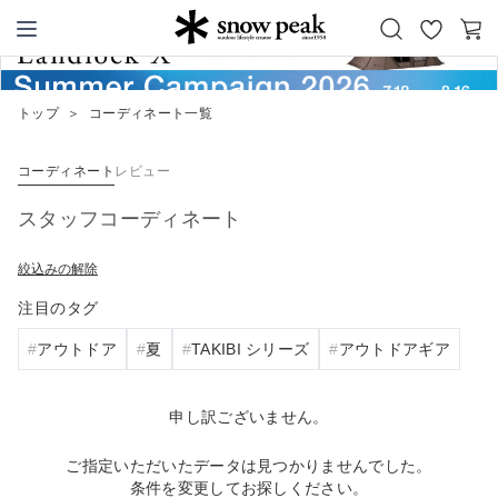
お
カ
Snow Peak
気
ー
に
ト
トップ
＞
コーディネート一覧
入
り
コーディネート
レビュー
スタッフコーディネート
絞込みの解除
注目のタグ
アウトドア
夏
TAKIBI シリーズ
アウトドアギア
申し訳ございません。
ご指定いただいたデータは見つかりませんでした。
条件を変更してお探しください。