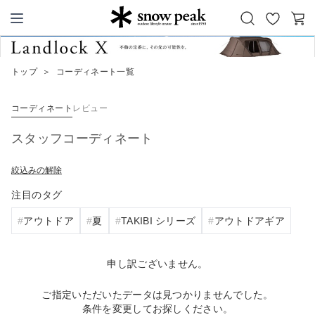
お
カ
Snow Peak
気
ー
に
ト
トップ
＞
コーディネート一覧
入
り
コーディネート
レビュー
スタッフコーディネート
絞込みの解除
注目のタグ
アウトドア
夏
TAKIBI シリーズ
アウトドアギア
申し訳ございません。
ご指定いただいたデータは見つかりませんでした。
条件を変更してお探しください。