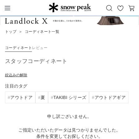
お
カ
Snow Peak
気
ー
に
ト
トップ
＞
コーディネート一覧
入
り
コーディネート
レビュー
スタッフコーディネート
絞込みの解除
注目のタグ
アウトドア
夏
TAKIBI シリーズ
アウトドアギア
申し訳ございません。
ご指定いただいたデータは見つかりませんでした。
条件を変更してお探しください。