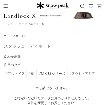
お
カ
Snow Peak
気
ー
に
ト
トップ
＞
コーディネート一覧
入
り
コーディネート
レビュー
スタッフコーディネート
絞込みの解除
注目のタグ
アウトドア
夏
TAKIBI シリーズ
アウトドアギア
申し訳ございません。
ご指定いただいたデータは見つかりませんでした。
条件を変更してお探しください。