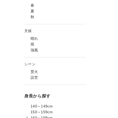
春
夏
秋
天候
晴れ
雨
強風
シーン
焚火
設営
身長から探す
140～149cm
150～159cm
160～169cm