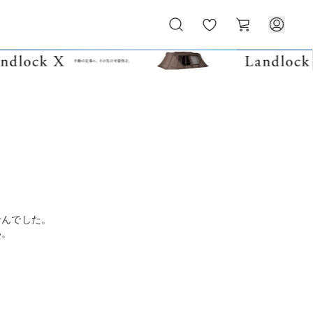
お
カ
気
ー
に
ト
入
り
せんでした。
い。