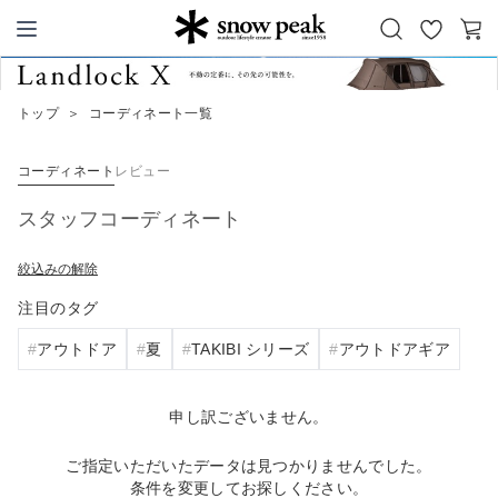
お
カ
Snow Peak
気
ー
に
ト
トップ
＞
コーディネート一覧
入
り
コーディネート
レビュー
スタッフコーディネート
絞込みの解除
注目のタグ
アウトドア
夏
TAKIBI シリーズ
アウトドアギア
申し訳ございません。
ご指定いただいたデータは見つかりませんでした。
条件を変更してお探しください。