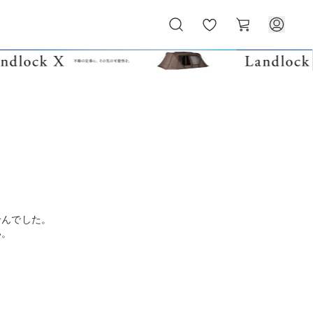
お
カ
気
ー
に
ト
入
り
せんでした。
い。