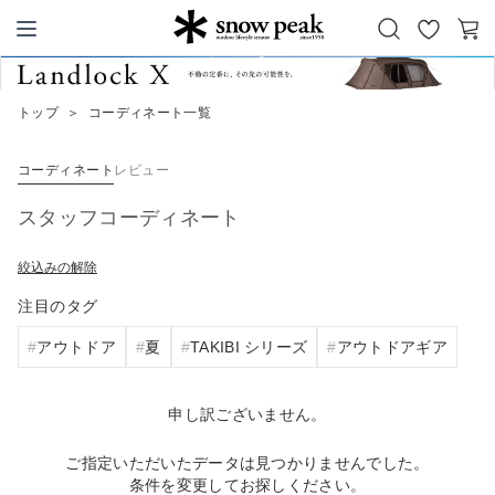
お
カ
Snow Peak
気
ー
に
ト
トップ
＞
コーディネート一覧
入
り
コーディネート
レビュー
スタッフコーディネート
絞込みの解除
注目のタグ
アウトドア
夏
TAKIBI シリーズ
アウトドアギア
申し訳ございません。
ご指定いただいたデータは見つかりませんでした。
条件を変更してお探しください。