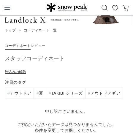
お
カ
Snow Peak
気
ー
に
ト
トップ
＞
コーディネート一覧
入
り
コーディネート
レビュー
スタッフコーディネート
絞込みの解除
注目のタグ
アウトドア
夏
TAKIBI シリーズ
アウトドアギア
申し訳ございません。
ご指定いただいたデータは見つかりませんでした。
条件を変更してお探しください。