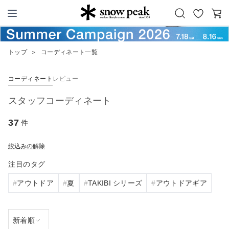
お
カ
Snow Peak
気
ー
に
ト
トップ
＞
コーディネート一覧
入
り
コーディネート
レビュー
スタッフコーディネート
37
件
絞込みの解除
注目のタグ
アウトドア
夏
TAKIBI シリーズ
アウトドアギア