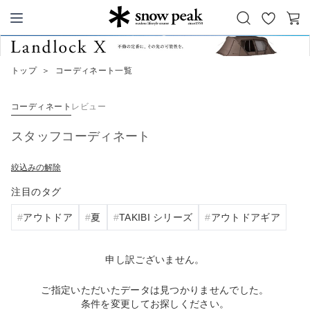
お
カ
Snow Peak
気
ー
に
ト
トップ
＞
コーディネート一覧
入
り
コーディネート
レビュー
スタッフコーディネート
絞込みの解除
注目のタグ
アウトドア
夏
TAKIBI シリーズ
アウトドアギア
申し訳ございません。
ご指定いただいたデータは見つかりませんでした。
条件を変更してお探しください。